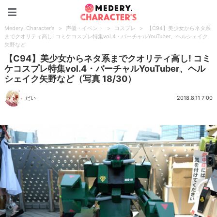
Medery. Character's
Medery. Character's
>
声優・イベント
>
コスプレ
>
【C94】美少女からネタ系
までクオリティ高し! コミケコスプレ特集vol.4・バーチャルYouTuber、ヘルシェイク
矢野など
【C94】美少女からネタ系までクオリティ高し! コミ
ケコスプレ特集vol.4・バーチャルYouTuber、ヘル
シェイク矢野など（写真 18/30）
だい
2018.8.11 7:00