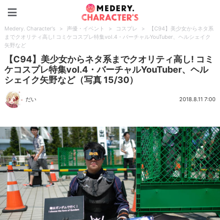
Medery. Character's
Medery. Character's
>
声優・イベント
>
コスプレ
>
【C94】美少女からネタ系
までクオリティ高し! コミケコスプレ特集vol.4・バーチャルYouTuber、ヘルシェイク
矢野など
【C94】美少女からネタ系までクオリティ高し! コミ
ケコスプレ特集vol.4・バーチャルYouTuber、ヘル
シェイク矢野など（写真 15/30）
だい
2018.8.11 7:00