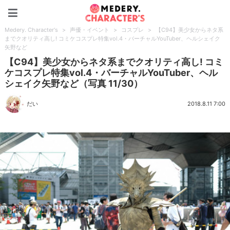
Medery. Character's
Medery. Character's
>
声優・イベント
>
コスプレ
>
【C94】美少女からネタ系
までクオリティ高し! コミケコスプレ特集vol.4・バーチャルYouTuber、ヘルシェイク
矢野など
【C94】美少女からネタ系までクオリティ高し! コミ
ケコスプレ特集vol.4・バーチャルYouTuber、ヘル
シェイク矢野など（写真 11/30）
だい
2018.8.11 7:00