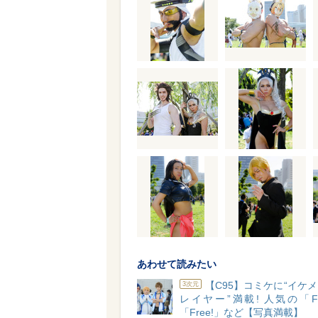
あわせて読みたい
【C95】コミケに“イケ
3次元
レイヤー”満載! 人気の「F
「Free!」など【写真満載】