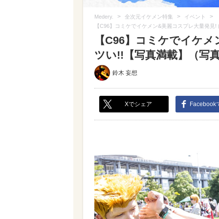
>
>
>
Medery.
全次元イケメン特集
イベント
【C96】コミケでイケメン&美麗コスプレ大量発見! 
【C96】コミケでイケメ
ツい!!【写真満載】（写真 1
鈴木 妄想
Xでシェア
Faceboo