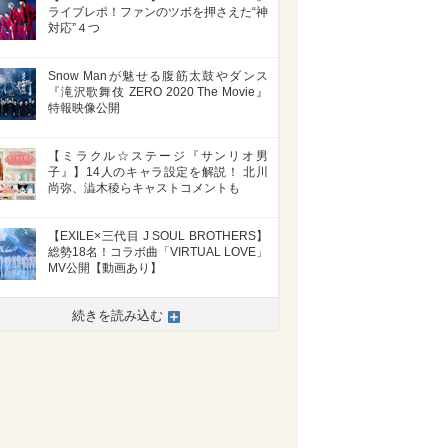
ライブレポ！ファンのツボを押さえた“神
対応”４つ
Snow Manが魅せる腹筋太鼓やダンス
『滝沢歌舞伎 ZERO 2020 The Movie』
特報映像公開
【ミラクル☆ステージ『サンリオ男
子』】14人のキャラ設定を解説！ 北川
尚弥、澁木稜らキャストコメントも
【EXILE×三代目 J SOUL BROTHERS】
総勢18名！コラボ曲「VIRTUAL LOVE」
MV公開【動画あり】
続きを読み込む