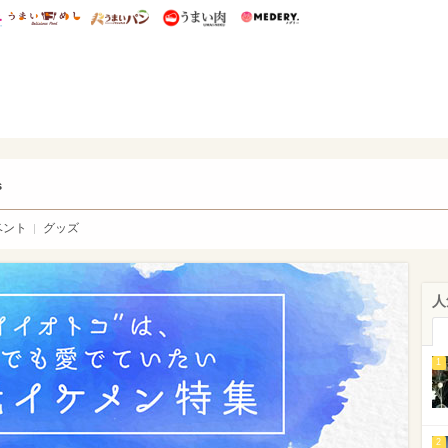
総研 ディズニー特集
mimot.
うまいめし
うまいパン
うまい肉
Medery.
ry.
s
ベント
グッズ
人
1
2