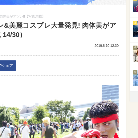
肉体美がアツい!!【写真満載】
3
ン&美麗コスプレ大量発見! 肉体美がア
4/30）
2019.8.10 12:30
4
kでシェア
5