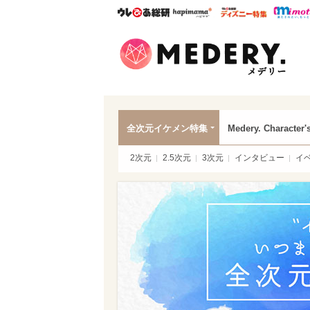
ウレぴあ総研
ハピママ*
ウレぴあ
Mede
全次元イケメン特集
Medery. Character'
2次元
2.5次元
3次元
インタビュー
イ