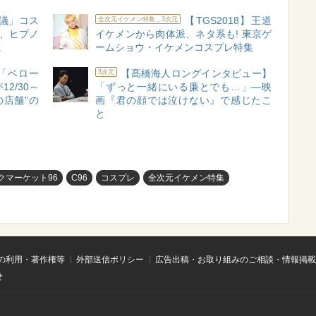
議」コス
【TGS2018】王道
全次元イケメン特集＿3次元
魂、ヒプノ
イケメンから肉体派、ネタ系も! 東京ゲ
載
ームショウ・イケメンコスプレ特集
「ベロー
【髙橋海人ロングインタビュー】
3次元
2/30～
「ずっと一緒にいる廉とでも…」―映
の店舗”の
画『君の顔では泣けない』で感じたこ
と
クマーケット96
C96
コスプレ
全次元イケメン特集
の利用・著作権等
外部送信ポリシー
広告出稿・お取り組みのご相談・情報掲載
せ