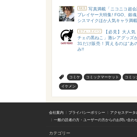
写真満載「ニコニコ超会
3次元
プレイヤー大特集! FGO、銀
シスマイクほか人気キャラ満
【必見】大人気
カフェ・スイーツ
チェの黒ねこ」激レアグッズが1
31だけ販売！買えるのは“あ
み!!
>
コミケ
コミックマーケット
コミッ
イケメン
会社案内
プライバシーポリシー
アクセスデータ
一般の読者の方・ユーザーの方からのお問い合わ
カテゴリー