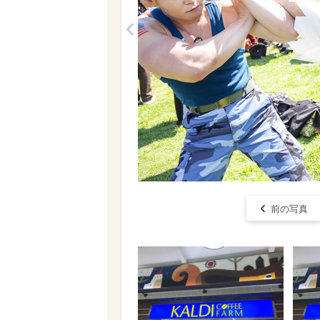
<
前の写真