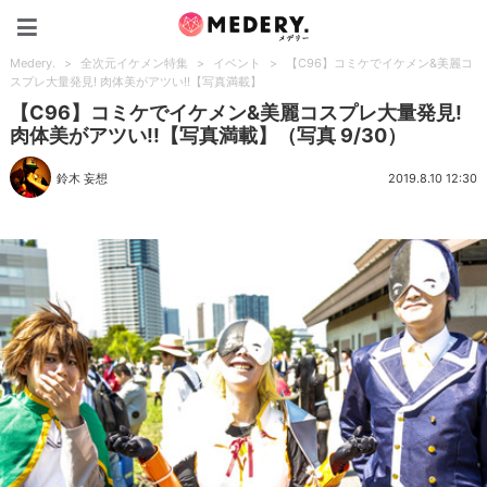
Medery.
Medery.
>
全次元イケメン特集
>
イベント
>
【C96】コミケでイケメン&美麗コ
スプレ大量発見! 肉体美がアツい!!【写真満載】
【C96】コミケでイケメン&美麗コスプレ大量発見!
肉体美がアツい!!【写真満載】（写真 9/30）
鈴木 妄想
2019.8.10 12:30