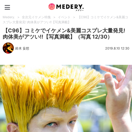
Medery.
Medery.
>
全次元イケメン特集
>
イベント
>
【C96】コミケでイケメン&美麗コ
スプレ大量発見! 肉体美がアツい!!【写真満載】
【C96】コミケでイケメン&美麗コスプレ大量発見!
肉体美がアツい!!【写真満載】（写真 12/30）
鈴木 妄想
2019.8.10 12:30