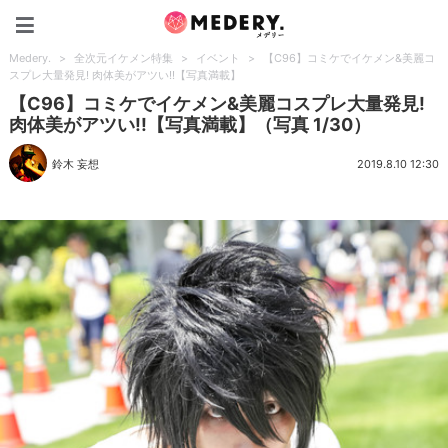
Medery.
Medery.
>
全次元イケメン特集
>
イベント
>
【C96】コミケでイケメン&美麗コ
スプレ大量発見! 肉体美がアツい!!【写真満載】
【C96】コミケでイケメン&美麗コスプレ大量発見!
肉体美がアツい!!【写真満載】（写真 1/30）
鈴木 妄想
2019.8.10 12:30