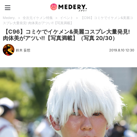
Medery.
Medery.
>
全次元イケメン特集
>
イベント
>
【C96】コミケでイケメン&美麗コ
スプレ大量発見! 肉体美がアツい!!【写真満載】
【C96】コミケでイケメン&美麗コスプレ大量発見!
肉体美がアツい!!【写真満載】（写真 20/30）
鈴木 妄想
2019.8.10 12:30