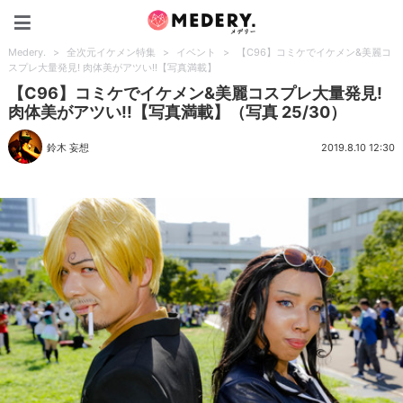
Medery.
Medery.
>
全次元イケメン特集
>
イベント
>
【C96】コミケでイケメン&美麗コ
スプレ大量発見! 肉体美がアツい!!【写真満載】
【C96】コミケでイケメン&美麗コスプレ大量発見!
肉体美がアツい!!【写真満載】（写真 25/30）
鈴木 妄想
2019.8.10 12:30