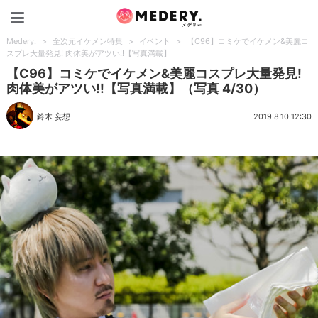
Medery.
Medery.
>
全次元イケメン特集
>
イベント
>
【C96】コミケでイケメン&美麗コ
スプレ大量発見! 肉体美がアツい!!【写真満載】
【C96】コミケでイケメン&美麗コスプレ大量発見!
肉体美がアツい!!【写真満載】（写真 4/30）
鈴木 妄想
2019.8.10 12:30