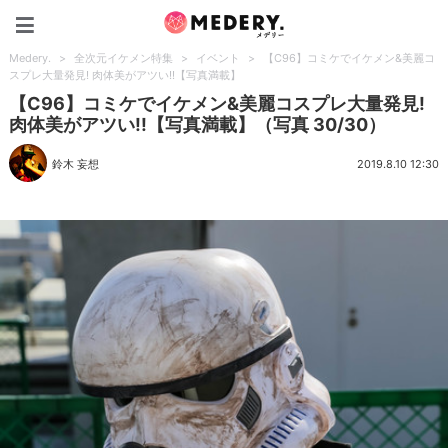
Medery.
Medery.
>
全次元イケメン特集
>
イベント
>
【C96】コミケでイケメン&美麗コ
スプレ大量発見! 肉体美がアツい!!【写真満載】
【C96】コミケでイケメン&美麗コスプレ大量発見!
肉体美がアツい!!【写真満載】（写真 30/30）
鈴木 妄想
2019.8.10 12:30