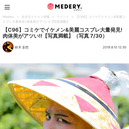
Medery.
Medery.
>
全次元イケメン特集
>
イベント
>
【C96】コミケでイケメン&美麗コ
スプレ大量発見! 肉体美がアツい!!【写真満載】
【C96】コミケでイケメン&美麗コスプレ大量発見!
肉体美がアツい!!【写真満載】（写真 7/30）
鈴木 妄想
2019.8.10 12:30