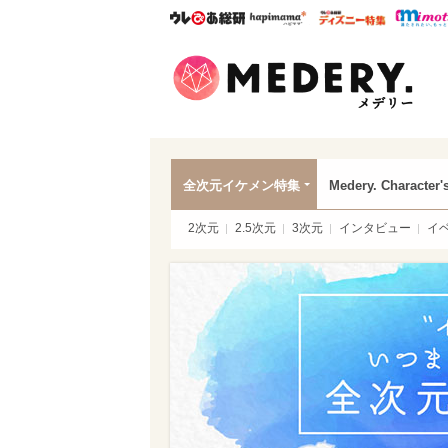
ウレぴあ総研
ハピママ*
ウレぴあ
Mede
全次元イケメン特集
Medery. Character'
2次元
2.5次元
3次元
インタビュー
イ