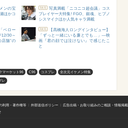
ケメンの宝
写真満載「ニコニコ超会議」コス
3次元
O長瀬ほかコ
プレイヤー大特集! FGO、銀魂、ヒプノ
シスマイクほか人気キャラ満載
「ベロー
【髙橋海人ロングインタビュー】
3次元
2/30～
「ずっと一緒にいる廉とでも…」―映
の店舗”の
画『君の顔では泣けない』で感じたこ
と
クマーケット96
C96
コスプレ
全次元イケメン特集
プレ
の利用・著作権等
外部送信ポリシー
広告出稿・お取り組みのご相談・情報掲載
せ