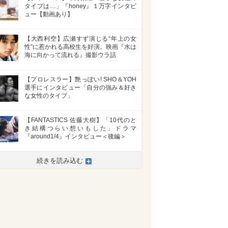
タイプは…」『honey』１万字インタビ
ュー【動画あり】
【大西利空】広瀬すず演じる“年上の女
性”に惹かれる高校生を好演。映画『水は
海に向かって流れる』撮影ウラ話
【プロレスラー】艶っぽい! SHO＆YOH
選手にインタビュー「自分の強み＆好き
な女性のタイプ」
【FANTASTICS 佐藤大樹】「10代のと
き結構つらい想いもした」ドラマ
『around1/4』インタビュー＜後編＞
続きを読み込む