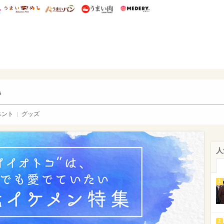
総研 ディズニー特集
mimot.
うまいめし
うまいパン
うまい肉
Medery.
ry.
s
ベント
グッズ
人
1
2