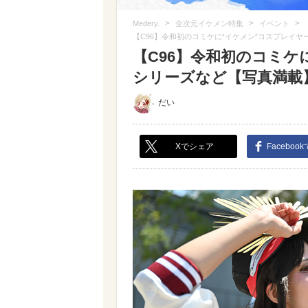
>
>
>
Medery.
全次元イケメン特集
イベント
【C96】令和初のコミケに“イケメン”コスプレイヤー
【C96】令和初のコミケに
シリーズなど【写真満載】（
だい
Xでシェア
Faceboo