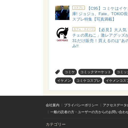
【C95】コミケはイ
コスプレ
庫! ジョジョ、Fate、TOKI
スプレ特集【写真満載】
【必見】大人気
カフェ・スイーツ
チェの黒ねこ」激レアグッズが1
31だけ販売！買えるのは“あ
み!!
>
コミケ
コミックマーケット
コミッ
イケメン
コミケコスプレ
イケメンコス
会社案内
プライバシーポリシー
アクセスデータ
一般の読者の方・ユーザーの方からのお問い合わ
カテゴリー