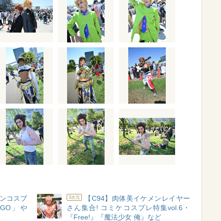
メンコスプ
【C94】肉体美イケメンレイヤー
3次元
GO」や
さん集合! コミケコスプレ特集vol.6・
『Free!』『魔法少女 俺』など