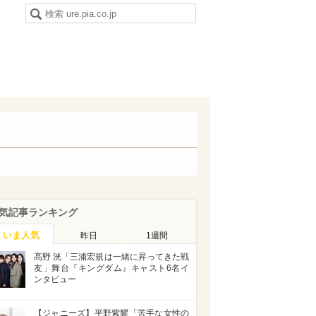
気記事ランキング
いま人気
昨日
1週間
高野 洸「三浦宏規は一緒に昇ってきた戦
友」舞台『キングダム』キャスト6名イ
ンタビュー
【ジャニーズ】平野紫耀「苦手な女性の