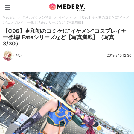
Medery.
Medery.
>
全次元イケメン特集
>
イベント
>
【C96】令和初のコミケに“イケメ
ン”コスプレイヤー登場! Fateシリーズなど【写真満載】
【C96】令和初のコミケに“イケメン”コスプレイヤ
ー登場! Fateシリーズなど【写真満載】（写真
3/30）
だい
2019.8.10 12:30