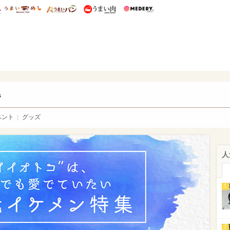
総研 ディズニー特集
mimot.
うまいめし
うまいパン
うまい肉
Medery.
ry.
s
ベント
グッズ
人
1
2