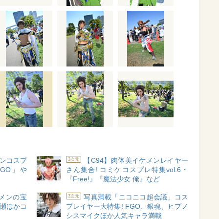
メンコスプ
【C94】肉体美イケメンレイヤー
3次元
GO」や
さん集合! コミケコスプレ特集vol.6・
『Free!』『魔法少女 俺』など
ケメンの宝
写真満載「ニコニコ超会議」コス
3次元
O長瀬ほかコ
プレイヤー大特集! FGO、銀魂、ヒプノ
シスマイクほか人気キャラ満載