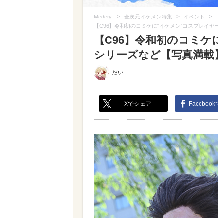
>
>
>
Medery.
全次元イケメン特集
イベント
【C96】令和初のコミケに“イケメン”コスプレイヤー
【C96】令和初のコミケに
シリーズなど【写真満載】（
だい
Xでシェア
Faceboo