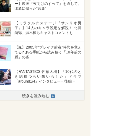
ー】映画『夜明けのすべて』を通して、
印象に残った“言葉”
【ミラクル☆ステージ『サンリオ男
子』】14人のキャラ設定を解説！ 北川
尚弥、澁木稜らキャストコメントも
【嵐】2005年“ブレイク前夜”時代を覚え
てる? ある手紙から読み解く「10年前の
嵐」の姿
【FANTASTICS 佐藤大樹】「10代のと
き結構つらい想いもした」ドラマ
『around1/4』インタビュー＜後編＞
続きを読み込む