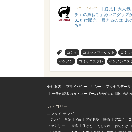
【必見】大人気
カフェ・スイーツ
チェの黒ねこ」激レアグッズが1
31だけ販売！買えるのは“あ
み!!
>
コミケ
コミックマーケット
コミッ
イケメン
コミケコスプレ
イケメンコス
会社案内
プライバシーポリシー
アクセスデータ
一般の読者の方・ユーザーの方からのお問い合わ
カテゴリー
エンタメ･テレビ
テレビ
音楽
V系
アイドル
映画
アニメ
2
ファミリー
家庭
子ども
おしゃれ
おでかけ・