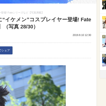
登場! Fateシリーズなど【写真満載】
3
“イケメン”コスプレイヤー登場! Fate
写真 28/30）
2019.8.10 12:30
4
kでシェア
5