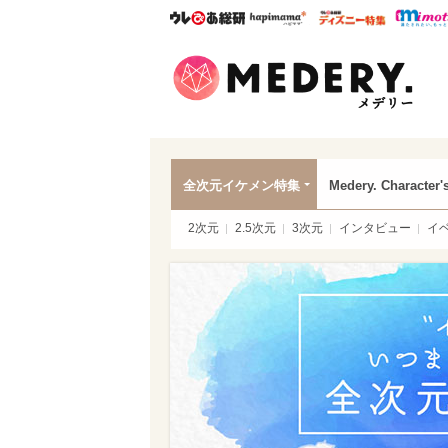
ウレぴあ総研
ハピママ*
ウレぴあ
Mede
全次元イケメン特集
Medery. Character'
2次元
2.5次元
3次元
インタビュー
イ