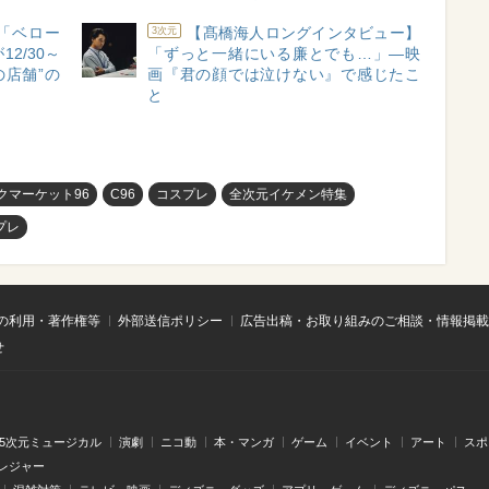
「ベロー
【髙橋海人ロングインタビュー】
3次元
2/30～
「ずっと一緒にいる廉とでも…」―映
の店舗”の
画『君の顔では泣けない』で感じたこ
と
クマーケット96
C96
コスプレ
全次元イケメン特集
プレ
の利用・著作権等
外部送信ポリシー
広告出稿・お取り組みのご相談・情報掲載
せ
.5次元ミュージカル
演劇
ニコ動
本・マンガ
ゲーム
イベント
アート
スポ
レジャー