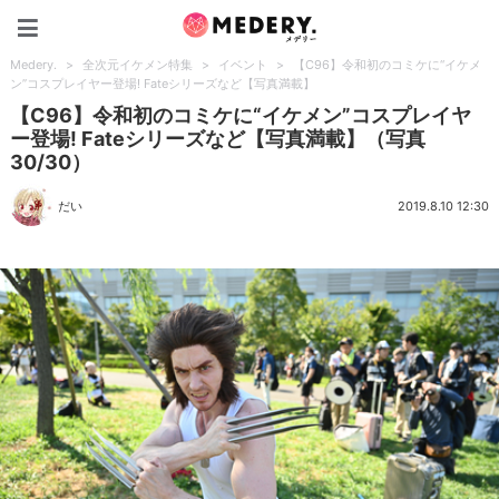
Medery.
Medery.
>
全次元イケメン特集
>
イベント
>
【C96】令和初のコミケに“イケメ
ン”コスプレイヤー登場! Fateシリーズなど【写真満載】
【C96】令和初のコミケに“イケメン”コスプレイヤ
ー登場! Fateシリーズなど【写真満載】（写真
30/30）
だい
2019.8.10 12:30