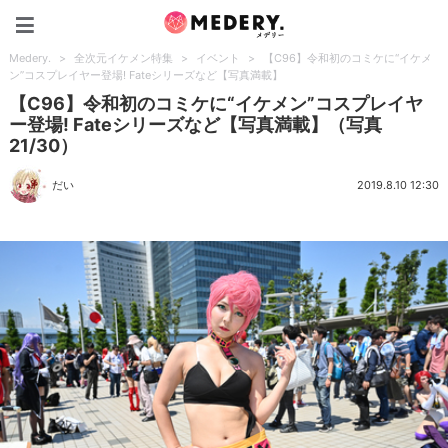
Medery.
Medery.
>
全次元イケメン特集
>
イベント
>
【C96】令和初のコミケに“イケメ
ン”コスプレイヤー登場! Fateシリーズなど【写真満載】
【C96】令和初のコミケに“イケメン”コスプレイヤ
ー登場! Fateシリーズなど【写真満載】（写真
21/30）
だい
2019.8.10 12:30