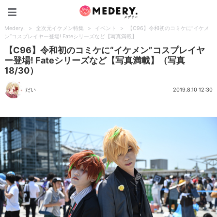
Medery.
Medery.
>
全次元イケメン特集
>
イベント
>
【C96】令和初のコミケに“イケメ
ン”コスプレイヤー登場! Fateシリーズなど【写真満載】
【C96】令和初のコミケに“イケメン”コスプレイヤ
ー登場! Fateシリーズなど【写真満載】（写真
18/30）
だい
2019.8.10 12:30