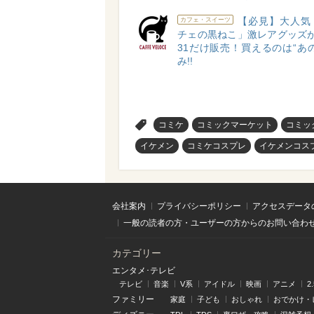
【必見】大人気
カフェ・スイーツ
チェの黒ねこ」激レアグッズが1
31だけ販売！買えるのは“あ
み!!
>
コミケ
コミックマーケット
コミッ
イケメン
コミケコスプレ
イケメンコス
会社案内
プライバシーポリシー
アクセスデータ
一般の読者の方・ユーザーの方からのお問い合わ
カテゴリー
エンタメ･テレビ
テレビ
音楽
V系
アイドル
映画
アニメ
2
ファミリー
家庭
子ども
おしゃれ
おでかけ・