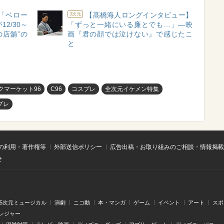
「ベロー
【髙橋海人ロングインタビュー】
3次元
2/30～
「ずっと一緒にいる廉とでも…」―映
の店舗”の
画『君の顔では泣けない』で感じたこ
と
クマーケット96
C96
コスプレ
全次元イケメン特集
プレ
の利用・著作権等
外部送信ポリシー
広告出稿・お取り組みのご相談・情報掲載
せ
.5次元ミュージカル
演劇
ニコ動
本・マンガ
ゲーム
イベント
アート
スポ
レジャー