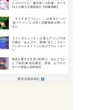
スマホゲーム『魔法使いの約束』キャラ
21人の魅力を徹底紹介【画像満載】
「モテすぎてつらい…」は本当だった!
“超イケメン”に日常と恋愛模様を聞いて
きた
【インタビュー】いま最もアツい2.5次
元舞台『あんステ』開幕! 見どころロン
グレポート＆ファンに向けてのメッセー
ジ
風流を愛する文系刀剣男士「ねんどろい
ど 刀剣乱舞 歌仙兼定」登場、おでかけ
ポーチ寝袋も同時発売
続きを読み込む