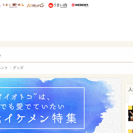
総研 ディズニー特集
mimot.
うまいめし
うまいパン
うまい肉
Medery.
ry.
s
ベント
グッズ
人
1
2