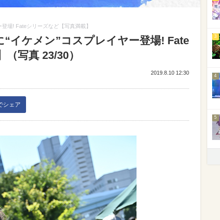
登場! Fateシリーズなど【写真満載】
3
“イケメン”コスプレイヤー登場! Fate
写真 23/30）
2019.8.10 12:30
4
kでシェア
5