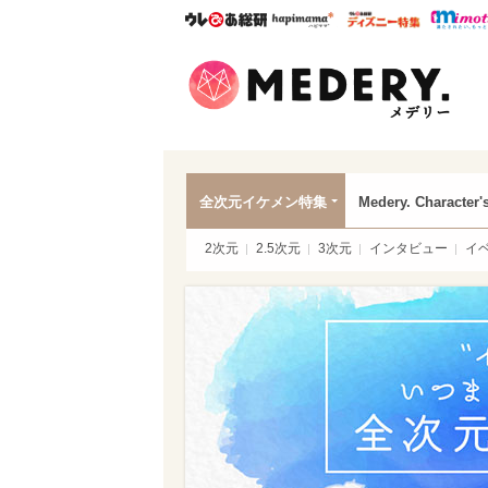
ウレぴあ総研
ハピママ*
ウレぴあ
Mede
全次元イケメン特集
Medery. Character'
2次元
2.5次元
3次元
インタビュー
イ