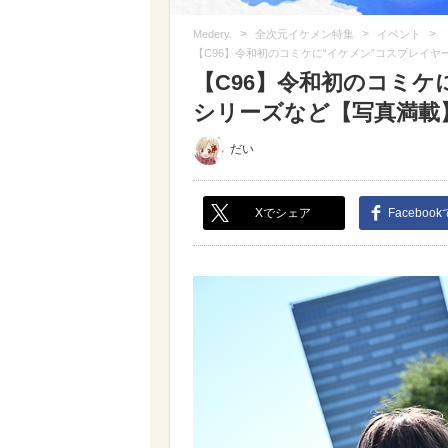
>
>
>
Medery.
全次元イケメン特集
イベント
【C96】令和初のコミケに“イケメン”コスプレイヤー
【C96】令和初のコミケに
シリーズなど【写真満載】（
だい
Xでシェア
Faceboo