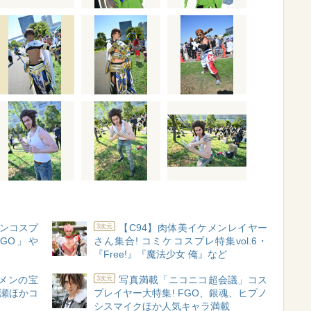
メンコスプ
【C94】肉体美イケメンレイヤー
3次元
GO」や
さん集合! コミケコスプレ特集vol.6・
『Free!』『魔法少女 俺』など
ケメンの宝
写真満載「ニコニコ超会議」コス
3次元
O長瀬ほかコ
プレイヤー大特集! FGO、銀魂、ヒプノ
シスマイクほか人気キャラ満載