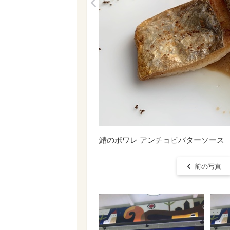
<
鰆のポワレ アンチョビバターソース
前の写真