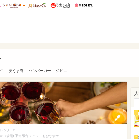
総研 ディズニー特集
mimot.
うまいめし
うまいパン
うまい肉
Medery.
い肉
し
牛
安うま肉
ハンバーガー
ジビエ
人
1
>
レンチ
べ放題! 季節限定メニューもおすすめ
2