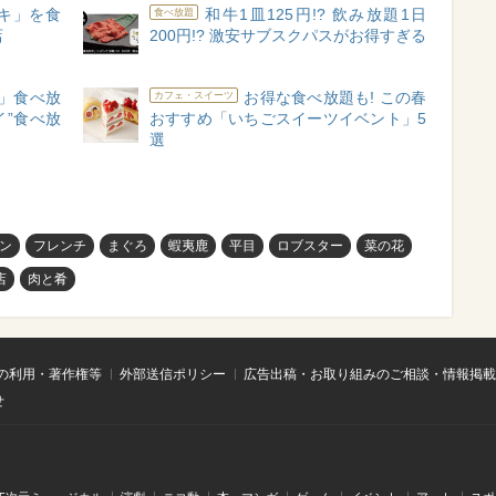
キ」を食
和牛1皿125円!? 飲み放題1日
食べ放題
店
200円!? 激安サブスクパスがお得すぎる
」食べ放
お得な食べ放題も! この春
カフェ・スイーツ
イ”食べ放
おすすめ「いちごスイーツイベント」5
選
ン
フレンチ
まぐろ
蝦夷鹿
平目
ロブスター
菜の花
店
肉と肴
の利用・著作権等
外部送信ポリシー
広告出稿・お取り組みのご相談・情報掲載
せ