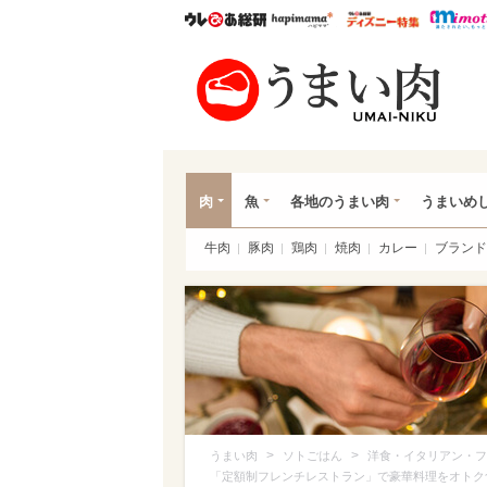
ウレぴあ総研
ハピママ*
ウレぴあ
うま
肉
魚
各地のうまい肉
うまいめ
牛肉
豚肉
鶏肉
焼肉
カレー
ブランド
>
>
うまい肉
ソトごはん
洋食・イタリアン・フ
「定額制フレンチレストラン」で豪華料理をオトク食