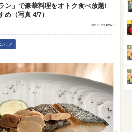
ラン」で豪華料理をオトク食べ放題!
め（写真 4/7）
3
2020.2.20 18:40
kでシェア
4
5