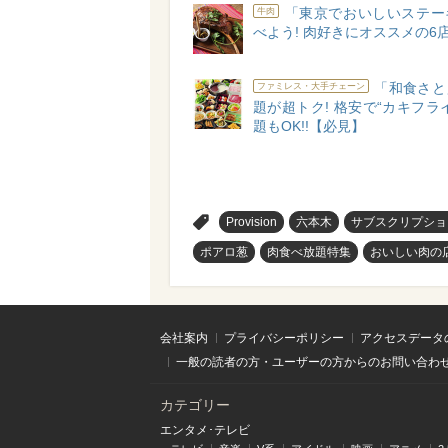
「東京でおいしいステー
牛肉
べよう! 肉好きにオススメの6
「和食さと
ファミレス・大手チェーン
題が超トク! 格安で“カキフラ
題もOK!!【必見】
>
Provision
六本木
サブスクリプショ
ポアロ葱
肉食べ放題特集
おいしい肉の
会社案内
プライバシーポリシー
アクセスデータ
一般の読者の方・ユーザーの方からのお問い合わ
カテゴリー
エンタメ･テレビ