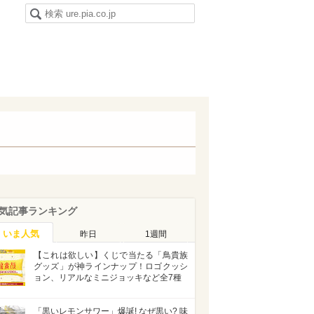
気記事ランキング
いま人気
昨日
1週間
【これは欲しい】くじで当たる「鳥貴族
グッズ」が神ラインナップ！ロゴクッシ
ョン、リアルなミニジョッキなど全7種
「黒いレモンサワー」爆誕! なぜ黒い? 味