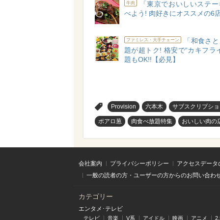
「東京でおいしいステー
牛肉
べよう! 肉好きにオススメの6
「和食さと
ファミレス・大手チェーン
題が超トク! 格安で“カキフラ
題もOK!!【必見】
>
Provision
六本木
サブスクリプショ
ポアロ葱
肉食べ放題特集
おいしい肉の
会社案内
プライバシーポリシー
アクセスデータ
一般の読者の方・ユーザーの方からのお問い合わ
カテゴリー
エンタメ･テレビ
テレビ
音楽
V系
アイドル
映画
アニメ
2