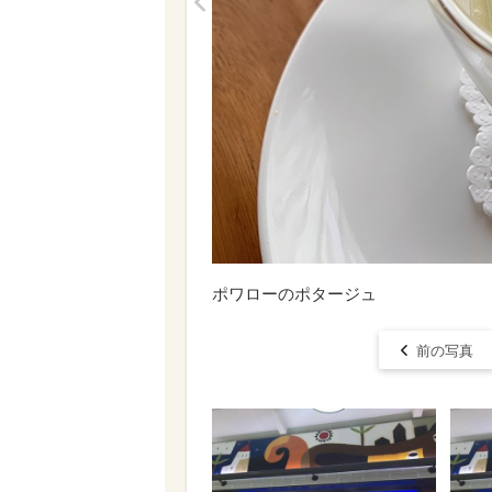
<
ポワローのポタージュ
前の写真