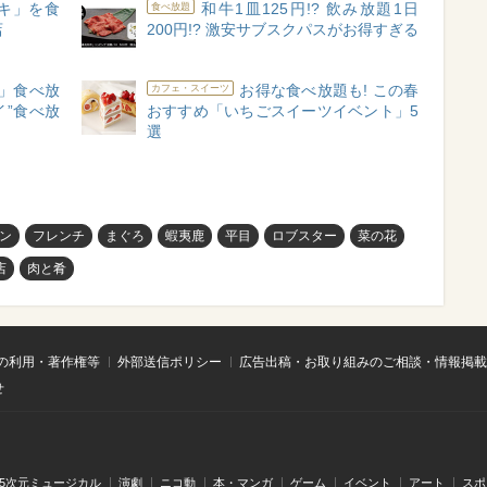
キ」を食
和牛1皿125円!? 飲み放題1日
食べ放題
店
200円!? 激安サブスクパスがお得すぎる
」食べ放
お得な食べ放題も! この春
カフェ・スイーツ
イ”食べ放
おすすめ「いちごスイーツイベント」5
選
ン
フレンチ
まぐろ
蝦夷鹿
平目
ロブスター
菜の花
店
肉と肴
の利用・著作権等
外部送信ポリシー
広告出稿・お取り組みのご相談・情報掲載
せ
.5次元ミュージカル
演劇
ニコ動
本・マンガ
ゲーム
イベント
アート
スポ