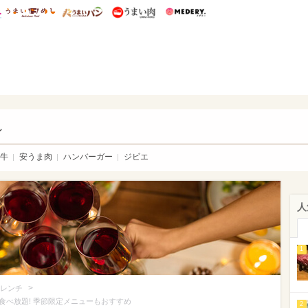
総研 ディズニー特集
mimot.
うまいめし
うまいパン
うまい肉
Medery.
い肉
し
牛
安うま肉
ハンバーガー
ジビエ
人
1
>
レンチ
べ放題! 季節限定メニューもおすすめ
2