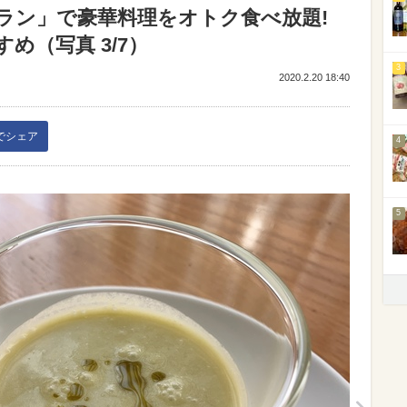
ラン」で豪華料理をオトク食べ放題!
め（写真 3/7）
3
2020.2.20 18:40
kでシェア
4
5