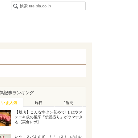
気記事ランキング
いま人気
昨日
1週間
【焼肉】こんな牛タン初めて! もはやス
テーキ級の極厚「伝説盛り」がウマすぎ
る【実食レポ】
いやコスパよすぎ…！「コストコのおい