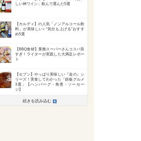
しい神ワイン」飲んで選んだ5選
【カルディ】の人気「ノンアルコール飲
料」が美味しい♪ “気分も上げる”おすす
め5選
【BBQ食材】業務スーパーさんコスパ良
すぎ！ライターが実践した大満足レポー
ト
【セブン】やっぱり美味しい『金の』シ
リーズ！実食してわかった「鉄板グルメ
3選」【ハンバーグ・角煮・ソーセー
ジ】
続きを読み込む
>