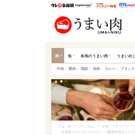
ウレぴあ総研
ハピママ*
ウレぴあ
うま
肉
魚
各地のうまい肉
うまいめ
牛肉
豚肉
鶏肉
焼肉
カレー
ブランド
>
>
うまい肉
ソトごはん
洋食・イタリアン・フ
「定額制フレンチレストラン」で豪華料理をオトク食