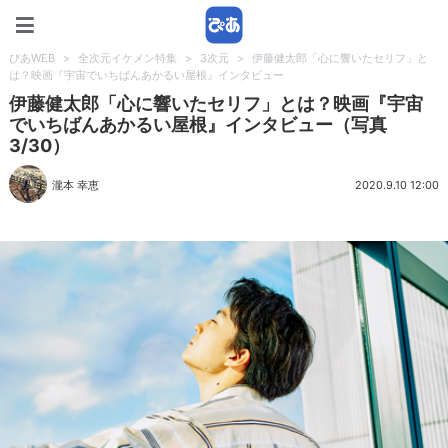
ぴあWEB
ぴあWEB
>
全次元イケメン特集
>
3次元
>
伊藤健太郎「心に響いたセリフ」と
は？映画『宇宙でいちばんあかるい屋根』インタビュー
伊藤健太郎「心に響いたセリフ」とは？映画『宇宙
でいちばんあかるい屋根』インタビュー（写真
3/30）
瀧本 幸恵
2020.9.10 12:00