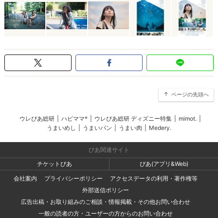
ページの先頭へ
ウレぴあ総研
|
ハピママ*
|
ウレぴあ総研 ディズニー特集
|
mimot.
|
うまいめし
|
うまいパン
|
うまい肉
|
Medery.
ぴあ関連サイト
チケットぴあ
ぴあ(アプリ&Web)
会社案内
プライバシーポリシー
アクセスデータの利用・著作権等
外部送信ポリシー
広告出稿・お取り組みのご相談・情報掲載・その他お問い合わせ
一般の読者の方・ユーザーの方からのお問い合わせ