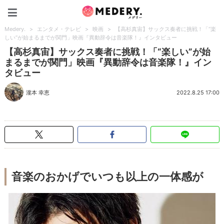
Medery.
Medery.
>
エンタメ・テレビ
>
映画
>
【高杉真宙】サックス奏者に挑戦！「“楽
しい”が始まるまでが関門」映画『異動辞令は音楽隊！』インタビュー
【高杉真宙】サックス奏者に挑戦！「“楽しい”が始
まるまでが関門」映画『異動辞令は音楽隊！』イン
タビュー
瀧本 幸恵
2022.8.25 17:00
音楽のおかげでいつも以上の一体感が