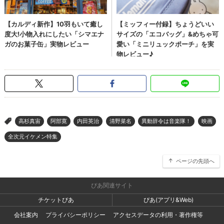
高杉真宙
阿部寛
内田英治
清野菜名
異動辞令は音楽隊！
映画
>
全次元イケメン特集
ページの先頭へ
ぴあ関連サイト
チケットぴあ
ぴあ(アプリ&Web)
会社案内
プライバシーポリシー
アクセスデータの利用・著作権等