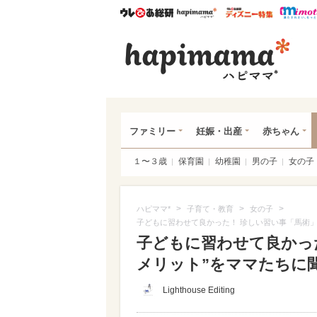
ウレぴあ総研
ハピママ*
ウレぴあ
ハピ
ファミリー
妊娠・出産
赤ちゃん
１〜３歳
保育園
幼稚園
男の子
女の子
>
>
>
ハピママ*
子育て・教育
女の子
子どもに習わせて良かった！ 珍しい習い事「馬術」
子どもに習わせて良かっ
メリット”をママたちに
Lighthouse Editing