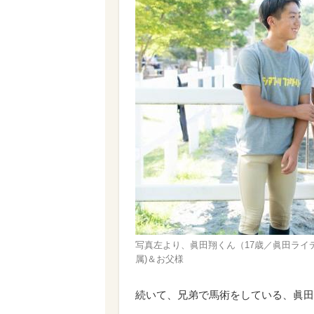
写真左より、眞田翔くん（17歳／眞田ライ
属)＆お父様
続いて、兄弟で馬術をしている、眞田