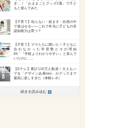
ぎ…！「おままごとグッズ3選」で子ど
もと遊んでみた
【子育て】叱らない・励ます・自然の中
で遊ばせる――これで本当に子どもの非
認知能力は育つ？
【子育て】ママたちに聞いた！子どもに
合わなかった学習塾とその理由
#4「『学校よりわかりやすい』と喜んで
いたのに…」
【Eテレ】累計116万人動員！大人もハ
マる「デザインあ展neo」がグッズまで
最高に楽しすぎた（体験レポ）
続きを読み込む