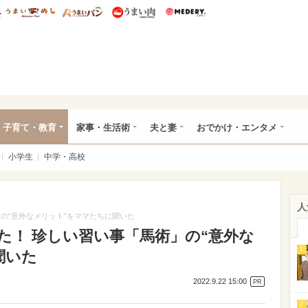
総研 ディズニー特集
mimot.
うまいめし
うまいパン
うまい肉
Medery.
ママ*
子育て・教育
家事・生活術
夫と妻
おでかけ・エンタメ
小学生
中学・高校
人
の“意外なメリット”をママたちに聞いた
た！ 珍しい習い事「馬術」の“意外な
1
聞いた
2022.9.22 15:00
PR
2