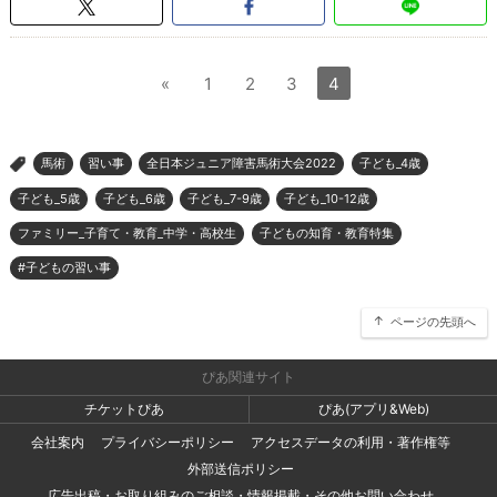
«
1
2
3
4
馬術
習い事
全日本ジュニア障害馬術大会2022
子ども_4歳
>
子ども_5歳
子ども_6歳
子ども_7-9歳
子ども_10-12歳
ファミリー_子育て・教育_中学・高校生
子どもの知育・教育特集
#子どもの習い事
ページの先頭へ
ぴあ関連サイト
チケットぴあ
ぴあ(アプリ&Web)
会社案内
プライバシーポリシー
アクセスデータの利用・著作権等
外部送信ポリシー
広告出稿・お取り組みのご相談・情報掲載・その他お問い合わせ