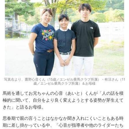
写真右より、鷹野心音くん（15歳／エンゼル乗馬クラブ所属）・有涼さん（11
歳／エンゼル乗馬クラブ所属）＆お母様
馬術を通してお兄ちゃんの心音（あいと）くんが「人の話を積
極的に聞いて、自分をより良く変えようとする姿勢が芽生えて
きた」と語るお母様。
思春期で親の言うことはなかなか聞き入れにくいこともある時
期に差し掛かっている中、「心音が指導者や他のライダーたち