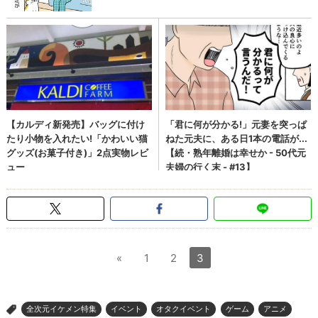
«
1
2
3
全次元イケメン特集
イベント
オタクイベント
ゲーム
アニメ
>