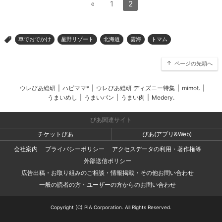
«
1
2
車でおでかけ
星野リゾート
北海道
雲海
トマム
>
ページの先頭へ
ウレぴあ総研
|
ハピママ*
|
ウレぴあ総研 ディズニー特集
|
mimot.
|
うまいめし
|
うまいパン
|
うまい肉
|
Medery.
ぴあ関連サイト
チケットぴあ
ぴあ(アプリ&Web)
会社案内
プライバシーポリシー
アクセスデータの利用・著作権等
外部送信ポリシー
広告出稿・お取り組みのご相談・情報掲載・その他お問い合わせ
一般の読者の方・ユーザーの方からのお問い合わせ
Copyright (C) PIA Corporation. All Rights Reserved.