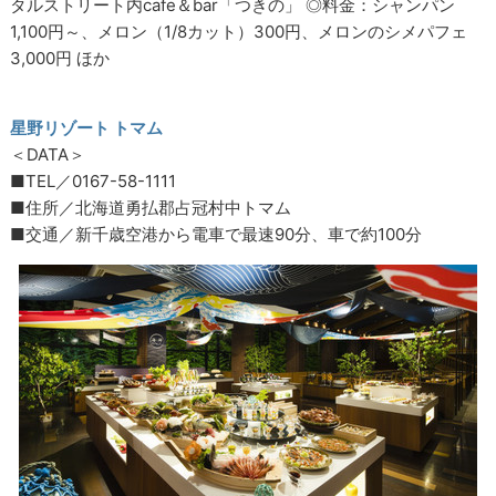
タルストリート内cafe＆bar「つきの」 ◎料金：シャンパン
1,100円～、メロン（1/8カット）300円、メロンのシメパフェ
3,000円 ほか
星野リゾート トマム
＜DATA＞
■TEL／0167-58-1111
■住所／北海道勇払郡占冠村中トマム
■交通／新千歳空港から電車で最速90分、車で約100分