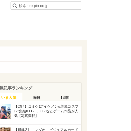
気記事ランキング
いま人気
昨日
1週間
【C97】コミケに“イケメン&美麗コスプ
レ”集結!! FGO、FF7などゲーム作品が人
気【写真満載】
【銀魂2】「マダオ」ビジュアルカード