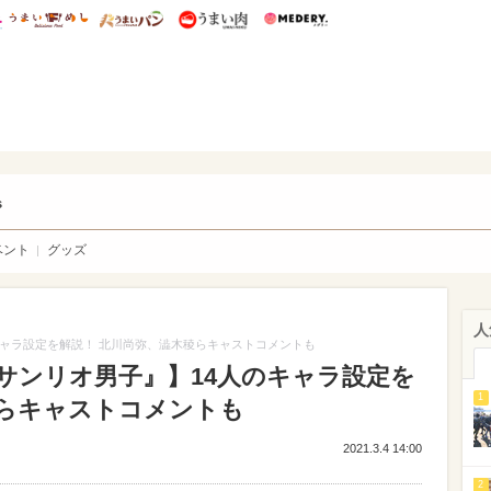
総研 ディズニー特集
mimot.
うまいめし
うまいパン
うまい肉
Medery.
ry.
s
ベント
グッズ
人
キャラ設定を解説！ 北川尚弥、澁木稜らキャストコメントも
サンリオ男子』】14人のキャラ設定を
1
稜らキャストコメントも
2021.3.4 14:00
2