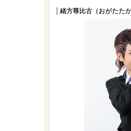
緒方尊比古（おがたた