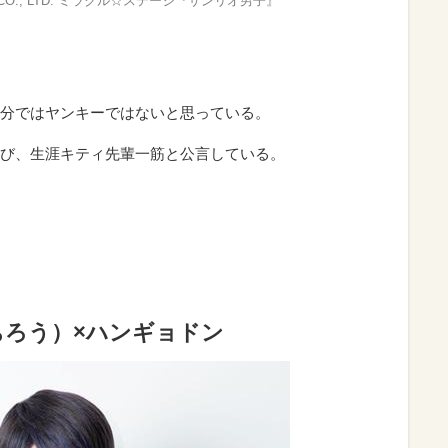
IO CO., LTD. ミラクル☆ステージ『サンリオ男子』
分ではヤンキーではないと思っている。
び、生涯キティ先輩一筋と公言している。
ちろう）×ハンギョドン