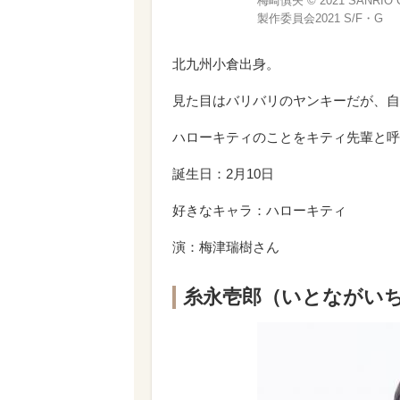
梅崎慎矢 © 2021 SANR
製作委員会2021 S/F・G
北九州小倉出身。
見た目はバリバリのヤンキーだが、自
ハローキティのことをキティ先輩と呼
誕生日：2月10日
好きなキャラ：ハローキティ
演：梅津瑞樹さん
糸永壱郎
（いとながい