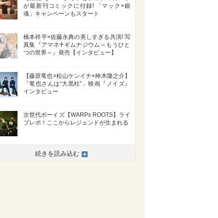
が最新刊コミックに付録! 「マック×銀
魂」キャンペーンもスタート
橋本祥平×佐藤永典の美しすぎる共演! 写
真集『アマネ♰ギムナジウム～もうひと
つの世界～』発売【インタビュー】
【藤原竜也×松山ケンイチ×神木隆之介】
「竜也さんは“大黒柱”」映画『ノイズ』
インタビュー
次世代ボーイズ【WARPs ROOTS】ライ
ブレポ！ここからレジェンドが生まれる
続きを読み込む