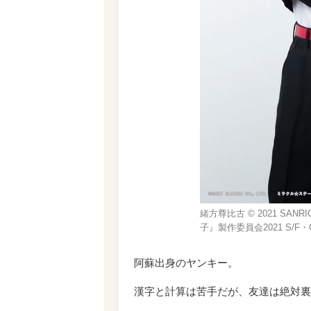
緒方尊比古 © 2021 SAN
子』製作委員会2021 S/F・
阿蘇出身のヤンキー。
漢字と計算は苦手だが、友達は絶対裏