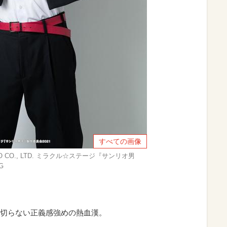
すべての画像
RIO CO., LTD. ミラクル☆ステージ『サンリオ男
G
切らない正義感強めの熱血漢。