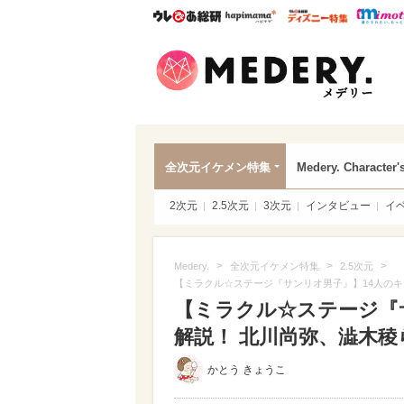
ウレぴあ総研
ハピママ*
ウレぴあ
Mede
全次元イケメン特集
Medery. Character'
2次元
2.5次元
3次元
インタビュー
イ
>
>
>
Medery.
全次元イケメン特集
2.5次元
【ミラクル☆ステージ『サンリオ男子』】14人の
【ミラクル☆ステージ『
解説！ 北川尚弥、澁木
かとう きょうこ