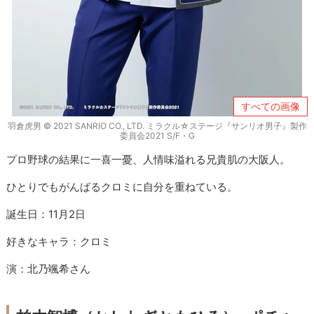
すべての画像
羽倉虎男 © 2021 SANRIO CO., LTD. ミラクル☆ステージ『サンリオ男子』製作
委員会2021 S/F・G
プロ野球の結果に一喜一憂、人情味溢れる兄貴肌の大阪人。
ひとりでもがんばるクロミに自分を重ねている。
誕生日：11月2日
好きなキャラ：クロミ
演：北乃颯希さん