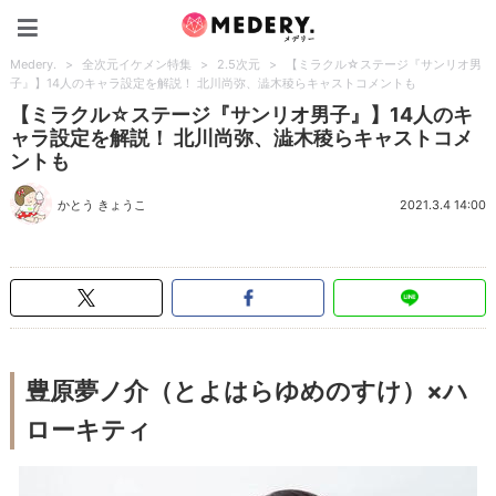
Medery.
Medery.
>
全次元イケメン特集
>
2.5次元
>
【ミラクル☆ステージ『サンリオ男
子』】14人のキャラ設定を解説！ 北川尚弥、澁木稜らキャストコメントも
【ミラクル☆ステージ『サンリオ男子』】14人のキ
ャラ設定を解説！ 北川尚弥、澁木稜らキャストコメ
ントも
かとう きょうこ
2021.3.4 14:00
豊原夢ノ介
（とよはらゆめのすけ）×ハ
ローキティ