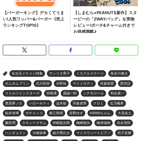
全次元イケメン特集
サンリオ男子
ミラクルステージ
長谷川康太
>
ポムポムプリン
北川尚弥
水野祐
マイメロディ
笹森裕貴
西宮諒
リトルツインスターズ
宮崎湧
源誠一郎
シナモロール
和合真一
豊原夢ノ介
ハローキティ
澁木稜
羽倉虎男
クロミ
北乃颯希
柏木智博
ポチャッコ
泰江和明
若野ゆず
KIRIMIちゃん.
大見拓土
藤田潤
タキシードサム
伊崎龍次郎
梅崎慎矢
梅津瑞樹
糸永壱郎
ハンギョドン
大崎捺希
緒方尊比古
マイスウィートピアノ
武子直輝