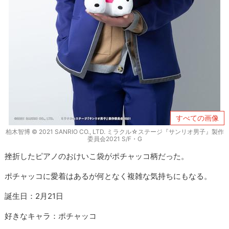
すべての画像
柏木智博 © 2021 SANRIO CO., LTD. ミラクル☆ステージ『サンリオ男子』製作
委員会2021 S/F・G
挫折したピアノのおけいこ袋がポチャッコ柄だった。
ポチャッコに愛着はあるが何となく複雑な気持ちにもなる。
誕生日：2月21日
好きなキャラ：ポチャッコ