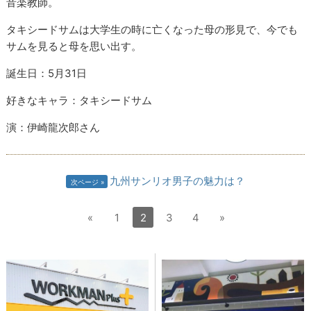
音楽教師。
タキシードサムは大学生の時に亡くなった母の形見で、今でも
サムを見ると母を思い出す。
誕生日：5月31日
好きなキャラ：タキシードサム
演：伊崎龍次郎さん
九州サンリオ男子の魅力は？
次ページ
«
1
2
3
4
»