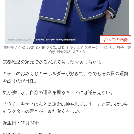
すべての画像
豊原夢ノ介 © 2021 SANRIO CO., LTD. ミラクル☆ステージ『サンリオ男子』製
作委員会2021 S/F・G
京都雅楽の家元である家系で育ったお坊っちゃま。
キティのおみくじキーホルダーが好きで、今でもその日の運勢
を占うのが日課。
気が強いが、自分の運命を握るキティには逆らえない。
「
ウチ、キティはんとは運命の仲や思てます。
」と言い放つキ
ャラクターの濃さが、また愛くるしい。
誕生日：10月30日