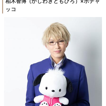
柏木智博
（かしわぎともひろ）×ポチャ
ッコ