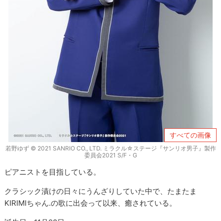
すべての画像
若野ゆず © 2021 SANRIO CO., LTD. ミラクル☆ステージ『サンリオ男子』製作
委員会2021 S/F・G
ピアニストを目指している。
クラシック漬けの日々にうんざりしていた中で、たまたま
KIRIMIちゃん.の歌に出会って以来、癒されている。