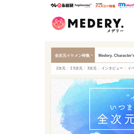
ウレぴあ総研
ハピママ*
ウレぴあ
Mede
全次元イケメン特集
Medery. Character'
2次元
2.5次元
3次元
インタビュー
イ