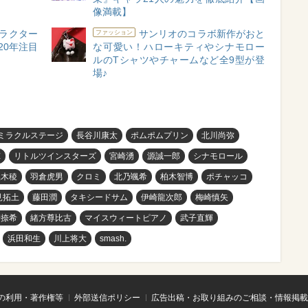
像満載】
ラクター
サンリオのコラボ新作がおと
ファッション
20年注目
な可愛い！ハローキティやシナモロー
ルのTシャツやチャームなど全9型が登
場♪
ミラクルステージ
長谷川康太
ポムポムプリン
北川尚弥
諒
リトルツインスターズ
宮崎湧
源誠一郎
シナモロール
澁木稜
羽倉虎男
クロミ
北乃颯希
柏木智博
ポチャッコ
見拓土
藤田潤
タキシードサム
伊崎龍次郎
梅崎慎矢
崎捺希
緒方尊比古
マイスウィートピアノ
武子直輝
浜田和生
川上将大
smash.
の利用・著作権等
外部送信ポリシー
広告出稿・お取り組みのご相談・情報掲載