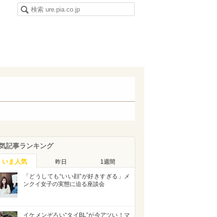
気記事ランキング
いま人気
昨日
1週間
「どうしても“いい顔”が好きすぎる」メ
ンクイ女子の実態に迫る座談会
イケメンぞろい“タイBL”が今アツい！マ