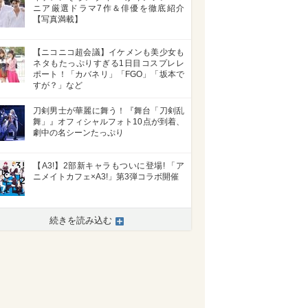
ニア厳選ドラマ7作＆俳優を徹底紹介
【写真満載】
【ニコニコ超会議】イケメンも美少女も
ネタもたっぷりすぎる1日目コスプレレ
ポート！「カバネリ」「FGO」「坂本で
すが？」など
刀剣男士が華麗に舞う！『舞台「刀剣乱
舞」』オフィシャルフォト10点が到着、
劇中の名シーンたっぷり
【A3!】2部新キャラもついに登場! 「ア
ニメイトカフェ×A3!」第3弾コラボ開催
続きを読み込む