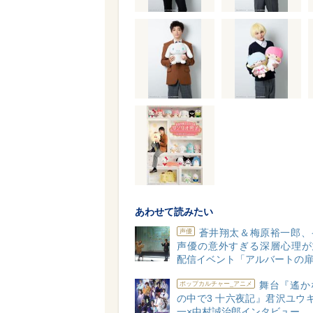
あわせて読みたい
蒼井翔太＆梅原裕一郎、
声優
声優の意外すぎる深層心理が丸
配信イベント「アルバートの
舞台『遙か
ポップカルチャー_アニメ
の中で3 十六夜記』君沢ユウ
一×中村誠治郎インタビュー