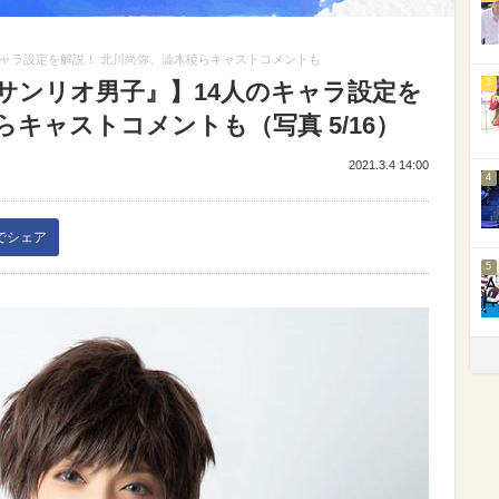
キャラ設定を解説！ 北川尚弥、澁木稜らキャストコメントも
3
サンリオ男子』】14人のキャラ設定を
らキャストコメントも（写真 5/16）
2021.3.4 14:00
4
kでシェア
5