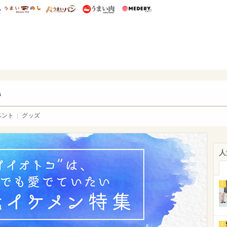
総研 ディズニー特集
mimot.
うまいめし
うまいパン
うまい肉
Medery.
ry.
s
ベント
グッズ
人
1
2