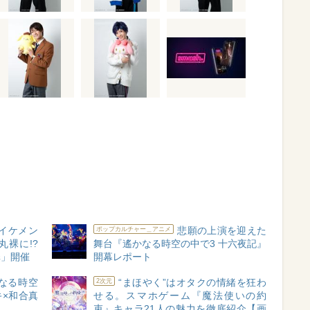
イケメン
悲願の上演を迎えた
ポップカルチャー＿アニメ
裸に!?
舞台『遙かなる時空の中で3 十六夜記』
扉」開催
開幕レポート
なる時空
“まほやく”はオタクの情緒を狂わ
2次元
キ×和合真
せる。スマホゲーム『魔法使いの約
束』キャラ21人の魅力を徹底紹介【画