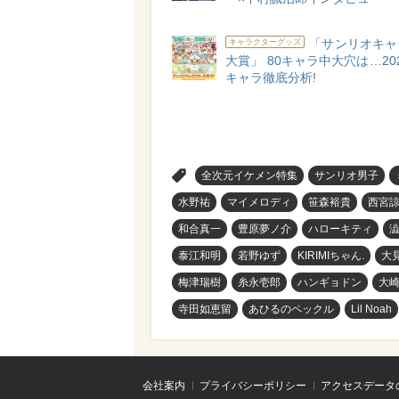
「サンリオキャ
キャラクターグッズ
大賞」 80キャラ中大穴は…20
キャラ徹底分析!
>
全次元イケメン特集
サンリオ男子
水野祐
マイメロディ
笹森裕貴
西宮
和合真一
豊原夢ノ介
ハローキティ
泰江和明
若野ゆず
KIRIMIちゃん.
大
梅津瑞樹
糸永壱郎
ハンギョドン
大
寺田如恵留
あひるのペックル
Lil Noah
会社案内
プライバシーポリシー
アクセスデータ