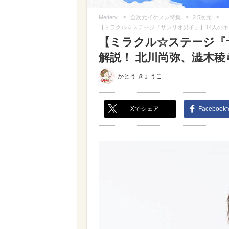
>
>
>
Medery.
全次元イケメン特集
2.5次元
【ミラクル☆ステージ『サンリオ男子』】14人の
【ミラクル☆ステージ『
解説！ 北川尚弥、澁木稜
かとう きょうこ
Xでシェア
Faceboo