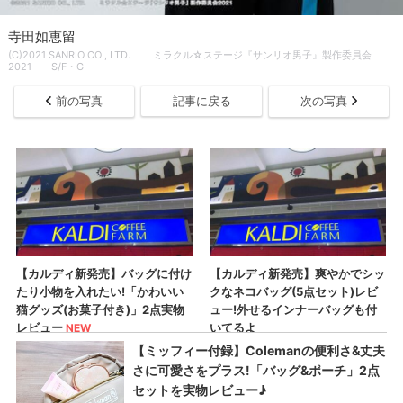
寺田如恵留
(C)2021 SANRIO CO., LTD. ミラクル☆ステージ『サンリオ男子』製作委員会
2021 S/F・G
前の写真
記事に戻る
次の写真