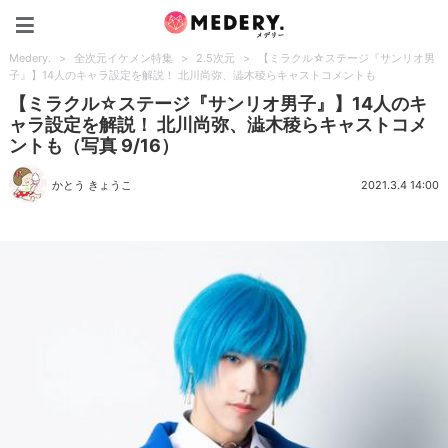
Medery.
Medery.
>
全次元イケメン特集
>
2.5次元
>
【ミラクル☆ステージ『サンリオ男
子』】14人のキャラ設定を解説！ 北川尚弥、澁木稜らキャストコメントも
【ミラクル☆ステージ『サンリオ男子』】14人のキ
ャラ設定を解説！ 北川尚弥、澁木稜らキャストコメ
ントも（写真 9/16）
かとう きょうこ
2021.3.4 14:00