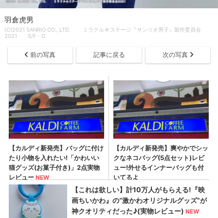
羽倉虎男
(C)2021 SANRIO CO., LTD. ミラクル☆ステージ『サンリオ男子』製作委員会
2021 S/F・G
前の写真
記事に戻る
次の写真