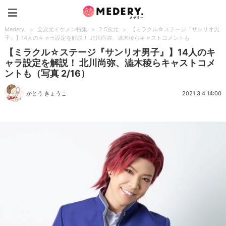
Medery.
Medery.
>
全次元イケメン特集
>
2.5次元
>
【ミラクル☆ステージ『サンリオ男
子』】14人のキャラ設定を解説！ 北川尚弥、澁木稜らキャストコメントも
【ミラクル☆ステージ『サンリオ男子』】14人のキ
ャラ設定を解説！ 北川尚弥、澁木稜らキャストコメ
ントも（写真 2/16）
かとう きょうこ
2021.3.4 14:00