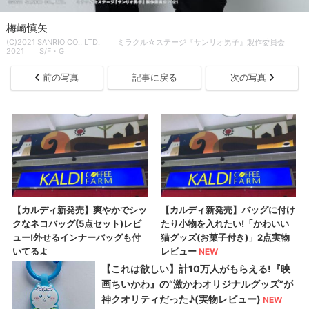
梅崎慎矢
(C)2021 SANRIO CO., LTD. ミラクル☆ステージ『サンリオ男子』製作委員会
2021 S/F・G
前の写真
記事に戻る
次の写真