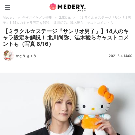
Medery.
Medery.
>
全次元イケメン特集
>
2.5次元
>
【ミラクル☆ステージ『サンリオ男
子』】14人のキャラ設定を解説！ 北川尚弥、澁木稜らキャストコメントも
【ミラクル☆ステージ『サンリオ男子』】14人のキ
ャラ設定を解説！ 北川尚弥、澁木稜らキャストコメ
ントも（写真 6/16）
かとう きょうこ
2021.3.4 14:00