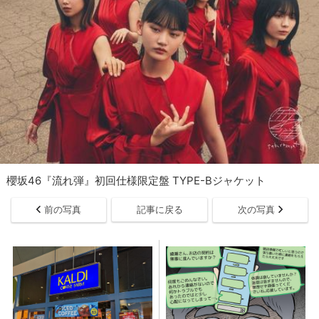
櫻坂46『流れ弾』初回仕様限定盤 TYPE-Bジャケット
前の写真
記事に戻る
次の写真