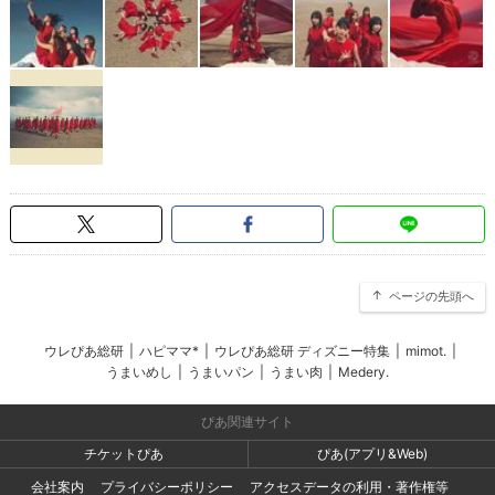
ページの先頭へ
ウレぴあ総研
|
ハピママ*
|
ウレぴあ総研 ディズニー特集
|
mimot.
|
うまいめし
|
うまいパン
|
うまい肉
|
Medery.
ぴあ関連サイト
チケットぴあ
ぴあ(アプリ&Web)
会社案内
プライバシーポリシー
アクセスデータの利用・著作権等