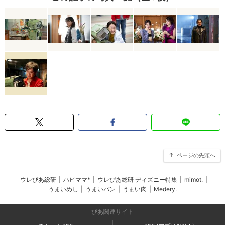
ページの先頭へ
ウレぴあ総研
|
ハピママ*
|
ウレぴあ総研 ディズニー特集
|
mimot.
|
うまいめし
|
うまいパン
|
うまい肉
|
Medery.
ぴあ関連サイト