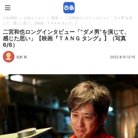
ぴあWEB
ぴあWEB
>
ぴあエンタメ
>
映画
>
二宮和也ロングインタビュー「“ダメ男”を演
じて、感じた思い」【映画『ＴＡＮＧ タング』】
二宮和也ロングインタビュー「“ダメ男”を演じて、
感じた思い」【映画『ＴＡＮＧ タング』】（写真
6/6）
北村 有
2022.8.15 12:15