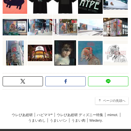
ページの先頭へ
ウレぴあ総研
|
ハピママ*
|
ウレぴあ総研 ディズニー特集
|
mimot.
|
うまいめし
|
うまいパン
|
うまい肉
|
Medery.