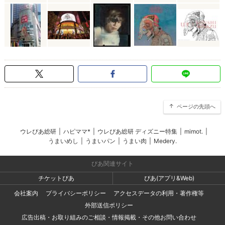
ページの先頭へ
ウレぴあ総研
|
ハピママ*
|
ウレぴあ総研 ディズニー特集
|
mimot.
|
うまいめし
|
うまいパン
|
うまい肉
|
Medery.
ぴあ関連サイト
チケットぴあ
ぴあ(アプリ&Web)
会社案内
プライバシーポリシー
アクセスデータの利用・著作権等
外部送信ポリシー
広告出稿・お取り組みのご相談・情報掲載・その他お問い合わせ