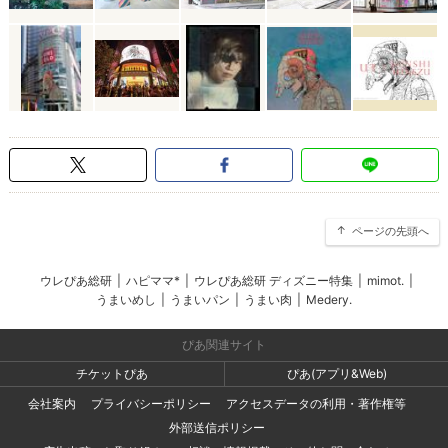
ページの先頭へ
ウレぴあ総研
|
ハピママ*
|
ウレぴあ総研 ディズニー特集
|
mimot.
|
うまいめし
|
うまいパン
|
うまい肉
|
Medery.
ぴあ関連サイト
チケットぴあ
ぴあ(アプリ&Web)
会社案内
プライバシーポリシー
アクセスデータの利用・著作権等
外部送信ポリシー