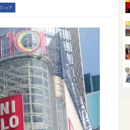
kでシェア
3
4
5