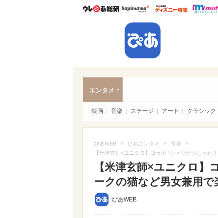
ウレぴあ総研
ハピママ*
ウレぴあ
ぴあ
エンタメ
映画
音楽
ステージ
アート
クラシック
>
>
>
ぴあWEB
ぴあエンタメ
音楽
【米津玄師×ユニクロ】コラボTシャツがおしゃれ
【米津玄師×ユニクロ】
ークの猫など男女兼用で楽し
ぴあWEB