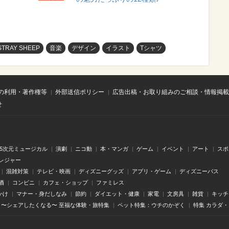
STRAY SHEEP
音楽
デザイン
イラスト
Tシャツ
の利用・著作権等
外部送信ポリシー
広告出稿・お取り組みのご相談・情報掲載
せ
.5次元ミュージカル
演劇
ニコ動
本・マンガ
ゲーム
イベント
アート
スポ
レジャー
混雑対策
テレビ・映画
ディズニーグッズ
アプリ・ゲーム
ディズニーパス
酒
コンビニ
カフェ・ショップ
ファミレス
かけ
マナー・身だしなみ
節約
ダイエット・健康
家電
文房具
雑貨
キッチ
〜シェアしたくなる〜 至福な体験・旅特集
ペット特集：ウチのかぞく
特集 カラダ