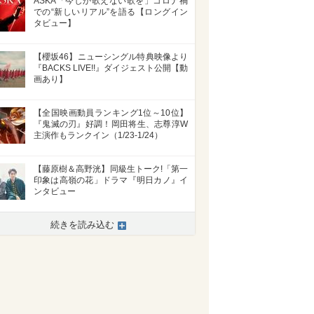
ASKA「今しか歌えない歌を」コロナ禍
での“新しいリアル”を語る【ロングイン
タビュー】
【櫻坂46】ニューシングル特典映像より
『BACKS LIVE!!』ダイジェスト公開【動
画あり】
【全国映画動員ランキング1位～10位】
『鬼滅の刃』好調！岡田将生、志尊淳W
主演作もランクイン（1/23-1/24）
【藤原樹＆高野洸】同級生トーク!「第一
印象は高嶺の花」ドラマ『明日カノ』イ
ンタビュー
続きを読み込む