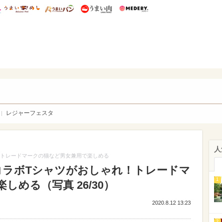
総研 ディズニー特集
mimot.
うまいめし
うまいパン
うまい肉
Medery.
WEB
レジャーフェスタ
人
！トレードマークの猫など男女兼用で楽しめる
コラボTシャツがおしゃれ！トレードマ
1
める（写真 26/30）
2020.8.12 13:23
2