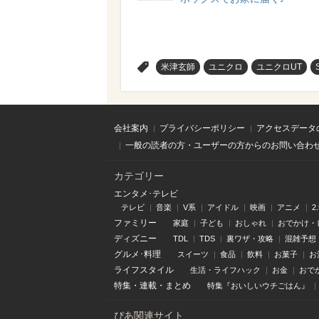
>
米津玄師
ユニクロ
ユニクロUT
会社案内
プライバシーポリシー
アクセスデータ
一般の読者の方・ユーザーの方からのお問い合わ
カテゴリー
エンタメ･テレビ
テレビ
音楽
V系
アイドル
映画
アニメ
2
ファミリー
家庭
子ども
おしゃれ
おでかけ・
ディズニー
TDL
TDS
裏ワザ・攻略
混雑予想
グルメ･料理
スイーツ
食品
飲料
お菓子
お
ライフスタイル
生活・ライフハック
お金
おで
特集
・
連載
・
まとめ
特集『おいしいウチごはん』
ぴあ関連サイト