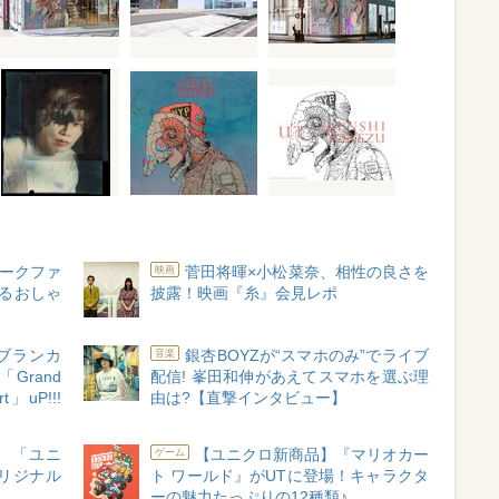
ークファ
菅田将暉×小松菜奈、相性の良さを
映画
えるおしゃ
披露！映画『糸』会見レポ
ッケブランカ
銀杏BOYZが“スマホのみ”でライブ
音楽
rand
配信! 峯田和伸があえてスマホを選ぶ理
rt」uP!!!
由は?【直撃インタビュー】
 「ユニ
【ユニクロ新商品】『マリオカー
ゲーム
リジナル
ト ワールド』がUTに登場！キャラクタ
ーの魅力たっぷりの12種類♪