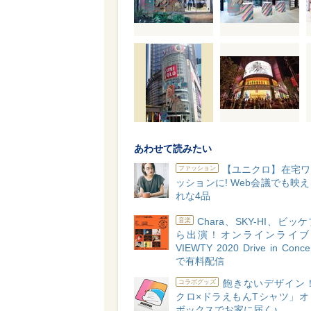
あわせて読みたい
【ユニクロ】在宅ワ
ファッション
ッションに! Web会議でも映
れな4品
Chara、SKY-HI、ビ
音楽
ら出演！オンラインライブ「G
VIEWTY 2020 Drive in Conce
で有料配信
飽きないデザイン！
コラボグッズ
クロ×ドラえもんTシャツ」オ
ボックスでお家に届く♪