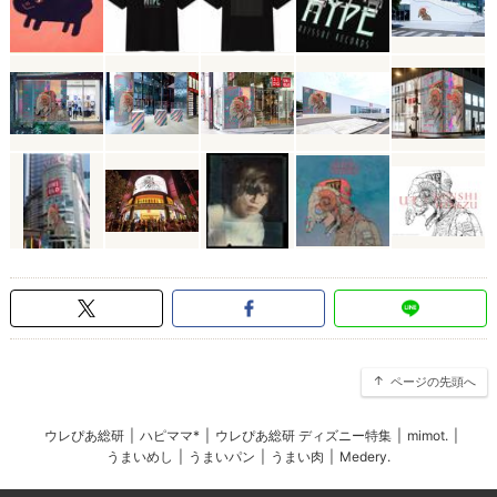
ページの先頭へ
ウレぴあ総研
|
ハピママ*
|
ウレぴあ総研 ディズニー特集
|
mimot.
|
うまいめし
|
うまいパン
|
うまい肉
|
Medery.