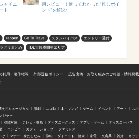
“シャイニ
用レビュー！使ってわかった“推しポイ
タート
ント”を解説♪
め
reopen
Go To Travel
スタンバイパス
エントリー受付
ラグリまとめ
TDL大規模開発エリア
の利用・著作権等
外部送信ポリシー
広告出稿・お取り組みのご相談・情報掲載
せ
.5次元ミュージカル
演劇
ニコ動
本・マンガ
ゲーム
イベント
アート
スポ
レジャー
混雑対策
テレビ・映画
ディズニーグッズ
アプリ・ゲーム
ディズニーパス
酒
コンビニ
カフェ・ショップ
ファミレス
かけ
マナー・身だしなみ
節約
ダイエット・健康
家電
文房具
雑貨
キッチ