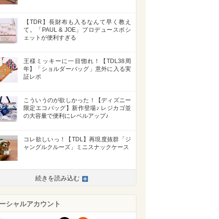
【TDR】長財布も入るなんて早く教え
て。「PAUL & JOE」プロデュースポシ
ェットが便利すぎる
>
王様ミッキーに一目惚れ！【TDL38周
年】「ショルダーバッグ」意外に入る実
証レポ
こういうのが欲しかった！【ディズニー
限定エコバッグ】新作登場♪ レジカゴ並
の大容量で便利にレベルアップ♪
コレ欲しいっ！【TDL】再現度抜群「ジ
ャングルクルーズ」ミニスナックケース
続きを読み込む
ーシャルアカウント