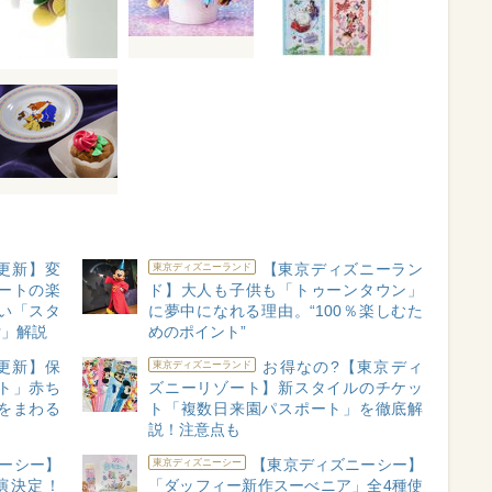
月更新】変
【東京ディズニーラン
東京ディズニーランド
ートの楽
ド】大人も子供も「トゥーンタウン」
い「スタ
に夢中になれる理由。“100％楽しむた
付」解説
めのポイント”
月更新】保
お得なの?【東京ディ
東京ディズニーランド
ト」赤ち
ズニーリゾート】新スタイルのチケッ
をまわる
ト「複数日来園パスポート」を徹底解
説！注意点も
ーシー】
【東京ディズニーシー】
東京ディズニーシー
演決定！
「ダッフィー新作スーべニア」全4種使