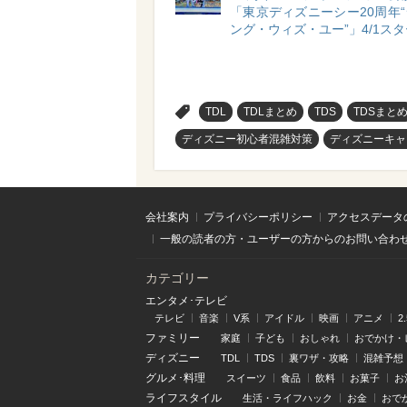
「東京ディズニーシー20周年
ング・ウィズ・ユー”」4/1ス
>
TDL
TDLまとめ
TDS
TDSまと
ディズニー初心者混雑対策
ディズニーキャ
会社案内
プライバシーポリシー
アクセスデータ
一般の読者の方・ユーザーの方からのお問い合わ
カテゴリー
エンタメ･テレビ
テレビ
音楽
V系
アイドル
映画
アニメ
2
ファミリー
家庭
子ども
おしゃれ
おでかけ・
ディズニー
TDL
TDS
裏ワザ・攻略
混雑予想
グルメ･料理
スイーツ
食品
飲料
お菓子
お
ライフスタイル
生活・ライフハック
お金
おで