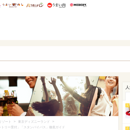
総研 ディズニー特集
mimot.
うまいめし
うまいパン
うまい肉
Medery.
ズニー特集 -ウレぴあ総研
人
1
>
>
リゾート
東京ディズニーランド
ントリー受付」「スタンバイパス」徹底ガイド
2