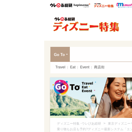
ウレぴあ総研
ハピママ*
ウレぴあ
ディ
Go To
Travel
Eat
Event
商店街
>
ディズニー特集 -ウレぴあ総研
東京ディズニー
乗り物もお店も予約?ディズニー最新システム「エ