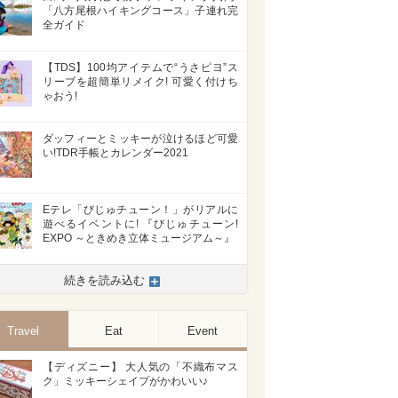
「八方尾根ハイキングコース」子連れ完
全ガイド
【TDS】100均アイテムで“うさピヨ”ス
リーブを超簡単リメイク! 可愛く付けち
ゃおう!
ダッフィーとミッキーが泣けるほど可愛
い!TDR手帳とカレンダー2021
Eテレ「びじゅチューン！」がリアルに
遊べるイベントに! 『びじゅチューン!
EXPO ～ときめき立体ミュージアム～』
続きを読み込む
Travel
Eat
Event
【ディズニー】 大人気の「不織布マス
ク」ミッキーシェイプがかわいい♪