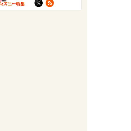
X
RSS