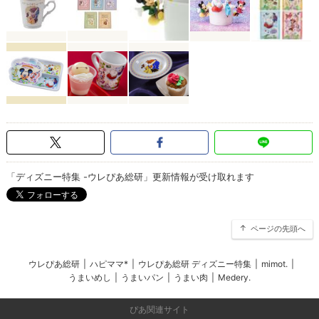
「ディズニー特集 -ウレぴあ総研」更新情報が受け取れます
ページの先頭へ
ウレぴあ総研
|
ハピママ*
|
ウレぴあ総研 ディズニー特集
|
mimot.
|
うまいめし
|
うまいパン
|
うまい肉
|
Medery.
ぴあ関連サイト