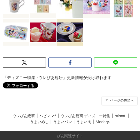
「ディズニー特集 -ウレぴあ総研」更新情報が受け取れます
ページの先頭へ
ウレぴあ総研
|
ハピママ*
|
ウレぴあ総研 ディズニー特集
|
mimot.
|
うまいめし
|
うまいパン
|
うまい肉
|
Medery.
ぴあ関連サイト