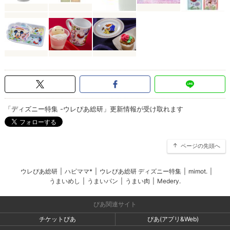
「ディズニー特集 -ウレぴあ総研」更新情報が受け取れます
ページの先頭へ
ウレぴあ総研
|
ハピママ*
|
ウレぴあ総研 ディズニー特集
|
mimot.
|
うまいめし
|
うまいパン
|
うまい肉
|
Medery.
ぴあ関連サイト
チケットぴあ
ぴあ(アプリ&Web)