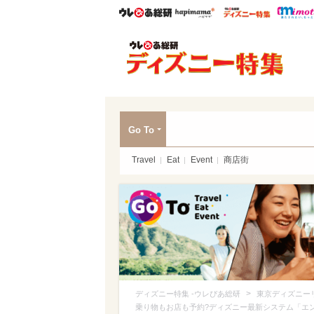
ウレぴあ総研
ハピママ*
ウレぴあ
ディ
Go To
Travel
Eat
Event
商店街
>
ディズニー特集 -ウレぴあ総研
東京ディズニー
乗り物もお店も予約?ディズニー最新システム「エ