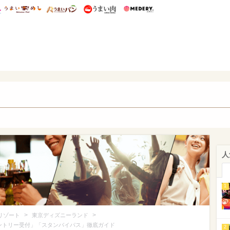
総研 ディズニー特集
mimot.
うまいめし
うまいパン
うまい肉
Medery.
ズニー特集 -ウレぴあ総研
人
1
>
>
リゾート
東京ディズニーランド
ントリー受付」「スタンバイパス」徹底ガイド
2