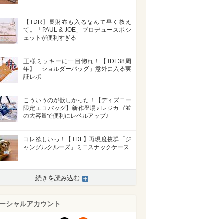
【TDR】長財布も入るなんて早く教え
て。「PAUL & JOE」プロデュースポシ
ェットが便利すぎる
王様ミッキーに一目惚れ！【TDL38周
年】「ショルダーバッグ」意外に入る実
証レポ
こういうのが欲しかった！【ディズニー
限定エコバッグ】新作登場♪ レジカゴ並
の大容量で便利にレベルアップ♪
>
コレ欲しいっ！【TDL】再現度抜群「ジ
ャングルクルーズ」ミニスナックケース
続きを読み込む
ーシャルアカウント