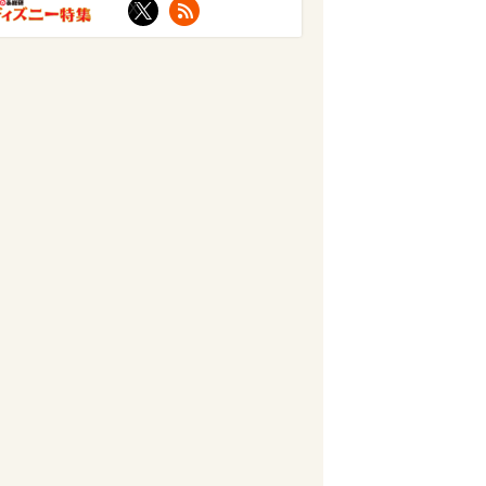
X
RSS