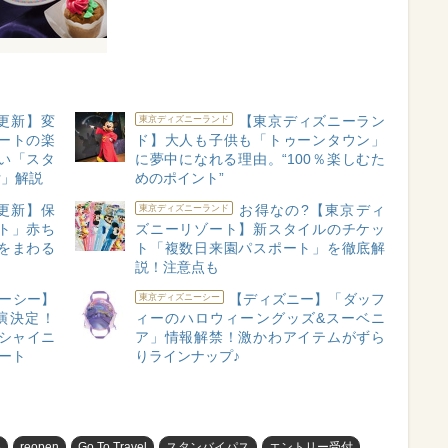
月更新】変
【東京ディズニーラン
東京ディズニーランド
ートの楽
ド】大人も子供も「トゥーンタウン」
い「スタ
に夢中になれる理由。“100％楽しむた
付」解説
めのポイント”
月更新】保
お得なの?【東京ディ
東京ディズニーランド
ト」赤ち
ズニーリゾート】新スタイルのチケッ
をまわる
ト「複数日来園パスポート」を徹底解
説！注意点も
ーシー】
【ディズニー】「ダッフ
東京ディズニーシー
演決定！
ィーのハロウィーングッズ&スーベニ
“シャイニ
ア」情報解禁！激かわアイテムがずら
タート
りラインナップ♪
め
reopen
Go To Travel
スタンバイパス
エントリー受付