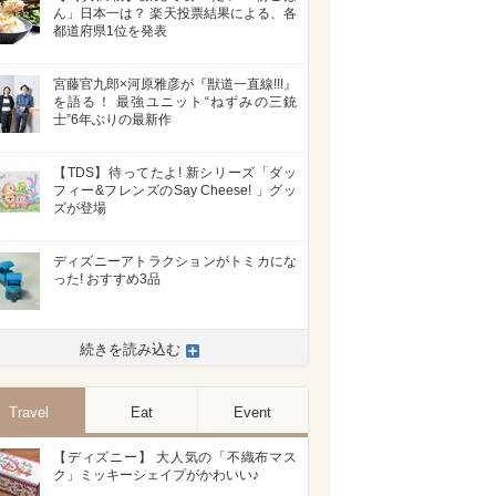
ん」日本一は？ 楽天投票結果による、各
都道府県1位を発表
宮藤官九郎×河原雅彦が『獣道一直線!!!』
を語る！ 最強ユニット“ねずみの三銃
士”6年ぶりの最新作
【TDS】待ってたよ! 新シリーズ「ダッ
フィー&フレンズのSay Cheese! 」グッ
ズが登場
ディズニーアトラクションがトミカにな
った! おすすめ3品
続きを読み込む
Travel
Eat
Event
【ディズニー】 大人気の「不織布マス
ク」ミッキーシェイプがかわいい♪