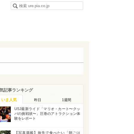
気記事ランキング
いま人気
昨日
1週間
USJ最新ライド「マリオ・カート〜クッ
パの挑戦状〜」圧巻のアトラクション体
験をレポート
【写真満載】旅先で食べたい「朝ごは