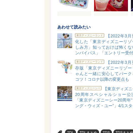
あわせて読みたい
【2022年3
東京ディズニーランド
化した「東京ディズニーリゾ
しみ方」知っておけば怖くな
ンバイパス」「エントリー受
【2022年3
東京ディズニーランド
存版「東京ディズニーリゾー
ゃんと一緒に安心してパーク
コツ！コロナ以降の変更点も
【東京ディズニ
東京ディズニーシー
20周年スペシャルショー公
「東京ディズニーシー20周年
ング・ウィズ・ユー”」4/1ス
>
TDL
TDLまとめ
TDS
TDSまと