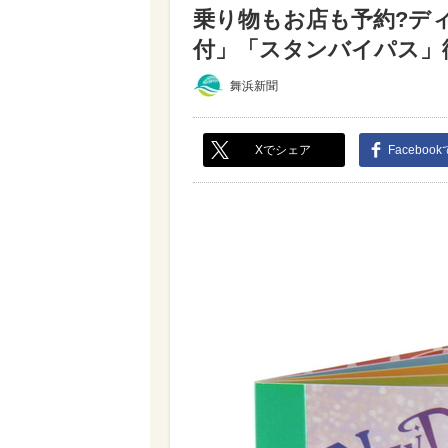
乗り物もお店も予約?デ
付」「スタンバイパス」徹
舞浜新聞
Xでシェア
Faceboo