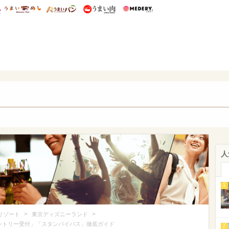
総研 ディズニー特集
mimot.
うまいめし
うまいパン
うまい肉
Medery.
ズニー特集 -ウレぴあ総研
人
1
>
>
リゾート
東京ディズニーランド
ントリー受付」「スタンバイパス」徹底ガイド
2