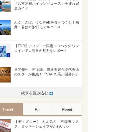
「八方尾根ハイキングコース」子連れ完
全ガイド
ふぐ、さば、うなぎetcを食べつくし！福
井・若狭1泊2日モデルコース
【TDR】ディズニー限定エコバッグ ワン
コインで大容量の魅力をレポート
草間彌生、村上隆、奈良美智ら現代美術
のスターが集結！『STARS展』開幕レポ
続きを読み込む
Travel
Eat
Event
【ディズニー】 大人気の「不織布マス
ク」ミッキーシェイプがかわいい♪
>