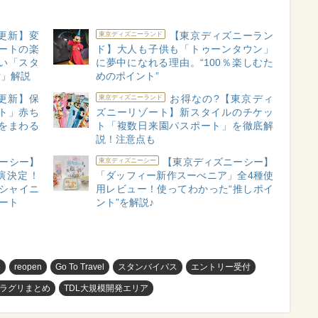
月更新】変
【東京ディズニーラン
東京ディズニーランド
ートの楽
ド】大人も子供も「トゥーンタウン」
い「スタ
に夢中になれる理由。“100％楽しむた
付」解説
めのポイント”
月更新】保
お得なの?【東京ディ
東京ディズニーランド
ト」赤ち
ズニーリゾート】新スタイルのチケッ
をまわる
ト「複数日来園パスポート」を徹底解
説！注意点も
ーシー】
【東京ディズニーシー】
東京ディズニーシー
演決定！
「ダッフィー新作スーべニア」全4種使
“シャイニ
用レビュー！使ってわかった“推しポイ
タート
ント”を解説♪
め
reopen
Go To Travel
スタンバイパス
エントリー受付
ラグリまとめ
TDL大規模開発エリア