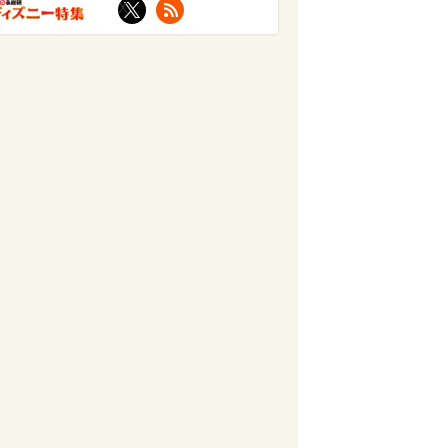
X
RSS