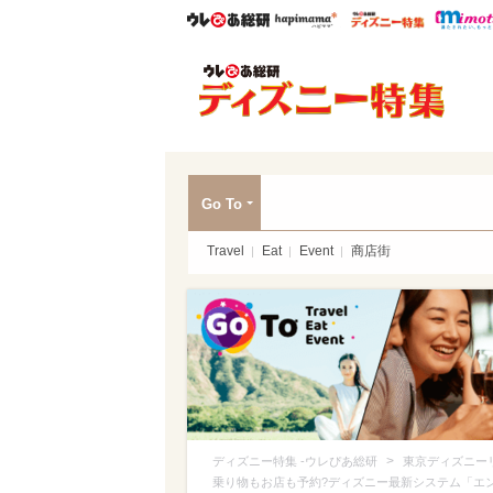
ウレぴあ総研
ハピママ*
ウレぴあ
ディ
Go To
Travel
Eat
Event
商店街
>
ディズニー特集 -ウレぴあ総研
東京ディズニー
乗り物もお店も予約?ディズニー最新システム「エ