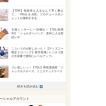
【TDR】長財布も入るなんて早く教え
て。「PAUL & JOE」プロデュースポシ
ェットが便利すぎる
王様ミッキーに一目惚れ！【TDL38周
年】「ショルダーバッグ」意外に入る実
証レポ
こういうのが欲しかった！【ディズニー
限定エコバッグ】新作登場♪ レジカゴ並
の大容量で便利にレベルアップ♪
コレ欲しいっ！【TDL】再現度抜群「ジ
ャングルクルーズ」ミニスナックケース
続きを読み込む
ーシャルアカウント