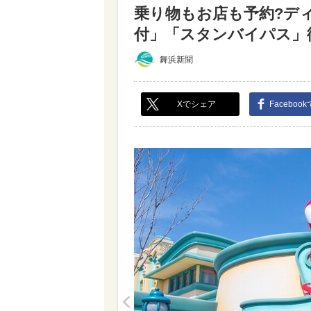
乗り物もお店も予約?デ
付」「スタンバイパス」徹
舞浜新聞
Xでシェア
Faceboo
<