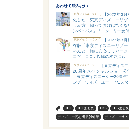
あわせて読みたい
【2022年3
東京ディズニーランド
化した「東京ディズニーリゾ
しみ方」知っておけば怖くな
ンバイパス」「エントリー受
【2022年3
東京ディズニーランド
存版「東京ディズニーリゾー
ゃんと一緒に安心してパーク
コツ！コロナ以降の変更点も
【東京ディズニ
東京ディズニーシー
20周年スペシャルショー公
「東京ディズニーシー20周年
ング・ウィズ・ユー”」4/1ス
>
TDL
TDLまとめ
TDS
TDSまと
ディズニー初心者混雑対策
ディズニーキャ