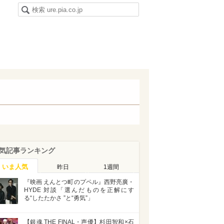
気記事ランキング
いま人気
昨日
1週間
『映画 えんとつ町のプペル』西野亮廣・
HYDE 対談「選んだものを正解にす
る“したたかさ ”と“勇気”」
【銀魂 THE FINAL・声優】杉田智和×石