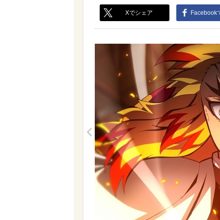
Xでシェア
Faceboo
<