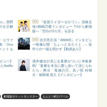
ペル』西野
『仮面ライダーゼロワン』高橋文
映画
ものを正解
哉×鶴嶋乃愛インタビュー TVから劇場
版へ「空白の3カ月」を語る
・エヴァ
吉沢亮主演『AWAKE』インタビュ
映画
「One
ー映像公開「ちょっと太ろうと…」役
コメントも
作りの一端も明かす【動画あり】
タビュー】
浦井健治が演じる童磨がついに本格参
tflix
戦!「童磨を本当に愛し抜いて演じられ
たら」舞台「鬼滅の刃」其ノ陸 柱稽
古・無限城 突入【インタビュー】
劇場版ポケットモンスター
えんとつ町のプペル