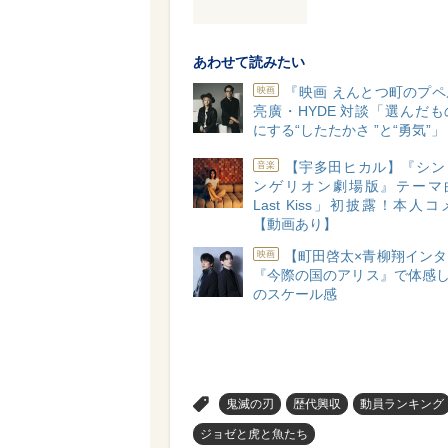
あわせて読みたい
『映画 えんとつ町のプ
映画
亮廣・HYDE 対談「選んだ
にする“したたかさ ”と“勇気”」
【宇多田ヒカル】『シン
音楽
ンゲリオン劇場版』テーマ曲
Last Kiss」初披露！本人
【動画あり】
【町田啓太×青柳翔イン
映画
『今際の国のアリス』で体感したNe
のスケール感
>
鬼滅の刃
歴代興収
動員ランキング
ジョゼと虎と魚たち