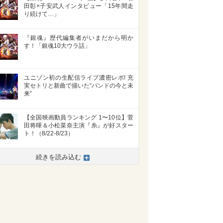
田彰×子安武人インタビュー「15年間走
り続けて…」
『銀魂』歴代編集者がいまだから明か
す！「銀魂10大ウラ話」
ユニゾン初の生配信ライブ濃密レポ! 充
実セトリと新曲で描いた“バンドの今と未
来”
【全国映画動員ランキング 1〜10位】菅
田将暉＆小松菜奈主演『糸』が好スター
>
ト！（8/22-8/23）
続きを読み込む