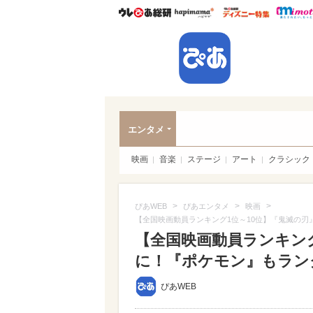
ウレぴあ総研
ハピママ*
ウレぴあ
ぴあ
エンタメ
映画
音楽
ステージ
アート
クラシック
>
>
>
ぴあWEB
ぴあエンタメ
映画
【全国映画動員ランキング1位～10位】『鬼滅の刃』歴
【全国映画動員ランキング
に！『ポケモン』もランクイン（
ぴあWEB