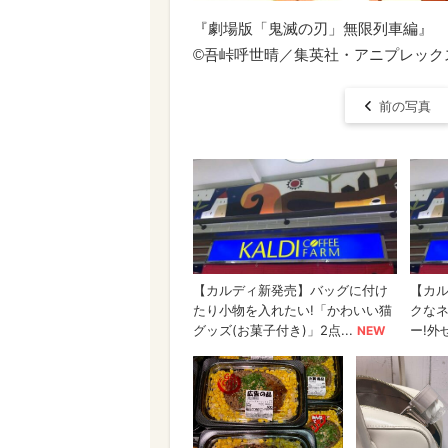
『劇場版「鬼滅の刃」無限列車編』
©吾峠呼世晴／集英社・アニプレックス・u
前の写真