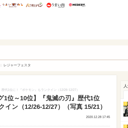
総研 ディズニー特集
mimot.
うまいめし
うまいパン
うまい肉
Medery.
WEB
レジャーフェスタ
人
代1位に！『ポケモン』もランクイン（12/26-12/27）
1位～10位】『鬼滅の刃』歴代1位
1
12/26-12/27）（写真 15/21）
2020.12.28 17:45
2