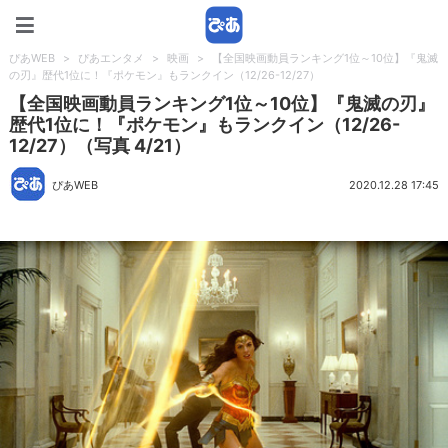
ぴあWEB
ぴあWEB
>
ぴあエンタメ
>
映画
>
【全国映画動員ランキング1位～10位】『鬼滅
の刃』歴代1位に！『ポケモン』もランクイン（12/26-12/27）
【全国映画動員ランキング1位～10位】『鬼滅の刃』
歴代1位に！『ポケモン』もランクイン（12/26-
12/27）（写真 4/21）
ぴあWEB
2020.12.28 17:45