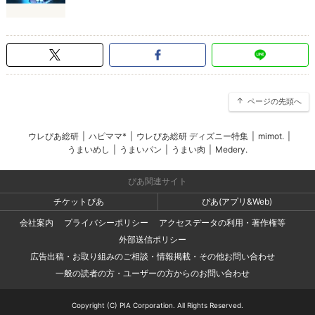
ページの先頭へ
ウレぴあ総研
|
ハピママ*
|
ウレぴあ総研 ディズニー特集
|
mimot.
|
うまいめし
|
うまいパン
|
うまい肉
|
Medery.
ぴあ関連サイト
チケットぴあ
ぴあ(アプリ&Web)
会社案内
プライバシーポリシー
アクセスデータの利用・著作権等
外部送信ポリシー
広告出稿・お取り組みのご相談・情報掲載・その他お問い合わせ
一般の読者の方・ユーザーの方からのお問い合わせ
Copyright (C) PIA Corporation. All Rights Reserved.