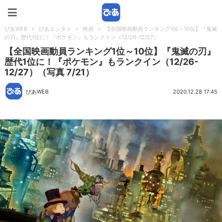
ぴあWEB
ぴあWEB
>
ぴあエンタメ
>
映画
>
【全国映画動員ランキング1位～10位】『鬼滅
の刃』歴代1位に！『ポケモン』もランクイン（12/26-12/27）
【全国映画動員ランキング1位～10位】『鬼滅の刃』
歴代1位に！『ポケモン』もランクイン（12/26-
12/27）（写真 7/21）
ぴあWEB
2020.12.28 17:45