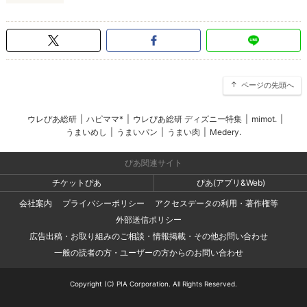
ページの先頭へ
ウレぴあ総研
|
ハピママ*
|
ウレぴあ総研 ディズニー特集
|
mimot.
|
うまいめし
|
うまいパン
|
うまい肉
|
Medery.
ぴあ関連サイト
チケットぴあ
ぴあ(アプリ&Web)
会社案内
プライバシーポリシー
アクセスデータの利用・著作権等
外部送信ポリシー
広告出稿・お取り組みのご相談・情報掲載・その他お問い合わせ
一般の読者の方・ユーザーの方からのお問い合わせ
Copyright (C) PIA Corporation. All Rights Reserved.